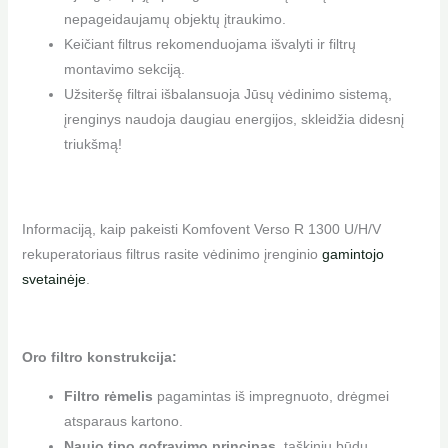
nepageidaujamų objektų įtraukimo.
Keičiant filtrus rekomenduojama išvalyti ir filtrų
montavimo sekciją.
Užsiteršę filtrai išbalansuoja Jūsų vėdinimo sistemą,
įrenginys naudoja daugiau energijos, skleidžia didesnį
triukšmą!
Informaciją, kaip pakeisti Komfovent Verso R 1300 U/H/V
rekuperatoriaus filtrus rasite vėdinimo įrenginio
gamintojo
svetainėje
.
Oro filtro konstrukcija:
Filtro rėmelis
pagamintas iš impregnuoto, drėgmei
atsparaus kartono.
Naujo tipo gofravimo principas,
taškiniu būdu