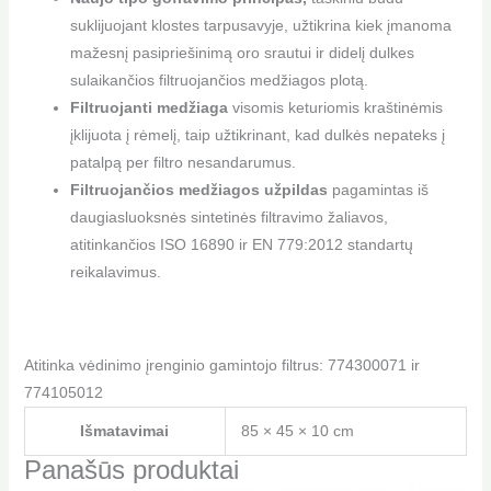
suklijuojant klostes tarpusavyje, užtikrina kiek įmanoma
mažesnį pasipriešinimą oro srautui ir didelį dulkes
sulaikančios filtruojančios medžiagos plotą.
Filtruojanti medžiaga
visomis keturiomis kraštinėmis
įklijuota į rėmelį, taip užtikrinant, kad dulkės nepateks į
patalpą per filtro nesandarumus.
Filtruojančios medžiagos užpildas
pagamintas iš
daugiasluoksnės sintetinės filtravimo žaliavos,
atitinkančios ISO 16890 ir EN 779:2012 standartų
reikalavimus.
Atitinka vėdinimo įrenginio gamintojo filtrus: 774300071 ir
774105012
Išmatavimai
85 × 45 × 10 cm
Panašūs produktai