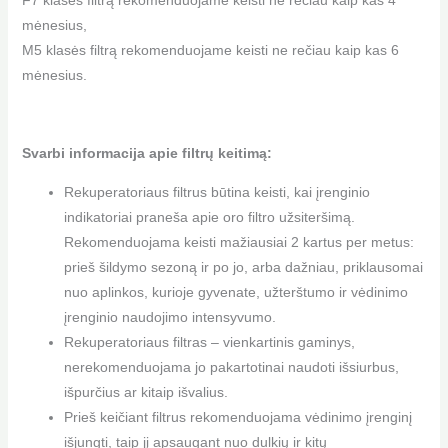
F7 klasės filtrą rekomenduojame keisti ne rečiau kaip kas 4
mėnesius,
M5 klasės filtrą rekomenduojame keisti ne rečiau kaip kas 6
mėnesius.
Svarbi informacija apie filtrų keitimą:
Rekuperatoriaus filtrus būtina keisti, kai įrenginio
indikatoriai praneša apie oro filtro užsiteršimą.
Rekomenduojama keisti mažiausiai 2 kartus per metus:
prieš šildymo sezoną ir po jo, arba dažniau, priklausomai
nuo aplinkos, kurioje gyvenate, užterštumo ir vėdinimo
įrenginio naudojimo intensyvumo.
Rekuperatoriaus filtras – vienkartinis gaminys,
nerekomenduojama jo pakartotinai naudoti išsiurbus,
išpurčius ar kitaip išvalius.
Prieš keičiant filtrus rekomenduojama vėdinimo įrenginį
išjungti, taip jį apsaugant nuo dulkių ir kitų