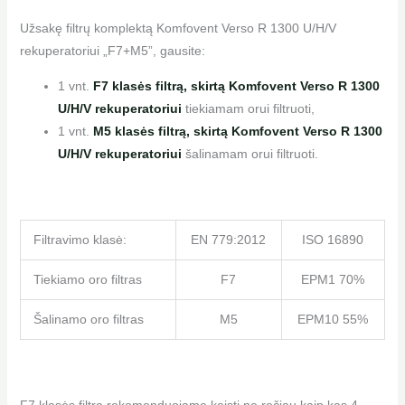
Užsakę filtrų komplektą Komfovent Verso R 1300 U/H/V
rekuperatoriui „F7+M5”, gausite:
1 vnt.
F7 klasės filtrą, skirtą Komfovent Verso R 1300
U/H/V rekuperatoriui
tiekiamam orui filtruoti,
1 vnt.
M5 klasės filtrą, skirtą Komfovent Verso R 1300
U/H/V rekuperatoriui
šalinamam orui filtruoti.
Filtravimo klasė:
EN 779:2012
ISO 16890
Tiekiamo oro filtras
F7
EPM1 70%
Šalinamo oro filtras
M5
EPM10 55%