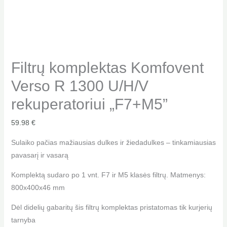
Filtrų komplektas Komfovent
Verso R 1300 U/H/V
rekuperatoriui „F7+M5”
59.98
€
Sulaiko pačias mažiausias dulkes ir žiedadulkes – tinkamiausias
pavasarį ir vasarą
Komplektą sudaro po 1 vnt. F7 ir M5 klasės filtrų. Matmenys:
800x400x46 mm
Dėl didelių gabaritų šis filtrų komplektas pristatomas tik kurjerių
tarnyba