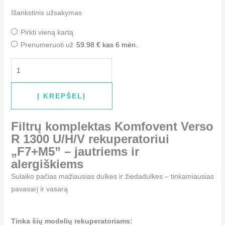
Išankstinis užsakymas
Pirkti vieną kartą
Prenumeruoti už
59.98
€
kas 6 mėn.
Į KREPŠELĮ
Filtrų komplektas
Komfovent Verso
R 1300 U/H/V rekuperatoriui
„F7+M5” – jautriems ir
alergiškiems
Sulaiko pačias mažiausias dulkes ir žiedadulkes – tinkamiausias
pavasarį ir vasarą
Tinka šių modelių rekuperatoriams: