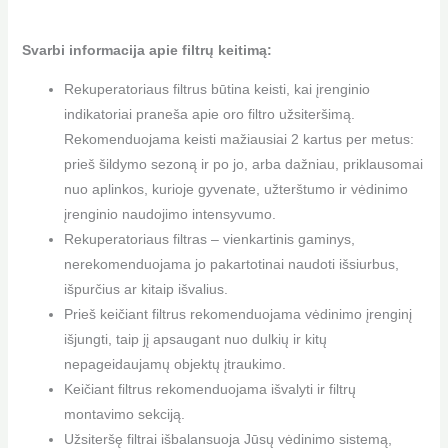
Svarbi informacija apie filtrų keitimą:
Rekuperatoriaus filtrus būtina keisti, kai įrenginio
indikatoriai praneša apie oro filtro užsiteršimą.
Rekomenduojama keisti mažiausiai 2 kartus per metus:
prieš šildymo sezoną ir po jo, arba dažniau, priklausomai
nuo aplinkos, kurioje gyvenate, užterštumo ir vėdinimo
įrenginio naudojimo intensyvumo.
Rekuperatoriaus filtras – vienkartinis gaminys,
nerekomenduojama jo pakartotinai naudoti išsiurbus,
išpurčius ar kitaip išvalius.
Prieš keičiant filtrus rekomenduojama vėdinimo įrenginį
išjungti, taip jį apsaugant nuo dulkių ir kitų
nepageidaujamų objektų įtraukimo.
Keičiant filtrus rekomenduojama išvalyti ir filtrų
montavimo sekciją.
Užsiteršę filtrai išbalansuoja Jūsų vėdinimo sistemą,