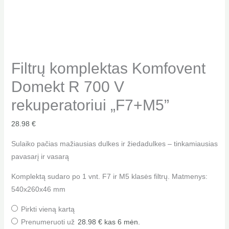
Filtrų komplektas Komfovent
Domekt R 700 V
rekuperatoriui „F7+M5”
28.98
€
Sulaiko pačias mažiausias dulkes ir žiedadulkes – tinkamiausias
pavasarį ir vasarą
Komplektą sudaro po 1 vnt. F7 ir M5 klasės filtrų. Matmenys:
540x260x46 mm
Pirkti vieną kartą
Prenumeruoti už
28.98
€
kas 6 mėn.