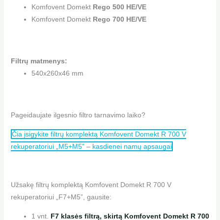
Komfovent Domekt
Rego 500 HE/VE
Komfovent Domekt
Rego 700 HE/VE
Filtrų matmenys:
540x260x46 mm
Pageidaujate ilgesnio filtro tarnavimo laiko?
Čia įsigykite filtrų komplektą Komfovent Domekt R 700 V
rekuperatoriui „M5+M5” – kasdienei namų apsaugai
Užsakę filtrų komplektą Komfovent Domekt R 700 V
rekuperatoriui „F7+M5”, gausite:
1 vnt.
F7 klasės filtrą, skirtą Komfovent Domekt R 700