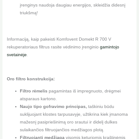
įrenginys naudoja daugiau energijos, skleidžia didesnį
triukšmą!
Informaciją, kaip pakeisti Komfovent Domekt R 700 V
rekuperatoriaus filtrus rasite vėdinimo įrenginio
gamintojo
svetainėje
.
Oro filtro konstrukcija:
Filtro rėmelis
pagamintas iš impregnuoto, drėgmei
atsparaus kartono.
Naujo tipo gofravimo principas,
taškiniu būdu
suklijuojant klostes tarpusavyje, užtikrina kiek įmanoma
mažesnį pasipriešinimą oro srautui ir didelį dulkes
sulaikančios filtruojančios medžiagos plotą.
Filtruojanti medžiaga
visomis keturiomis kraštinėmis