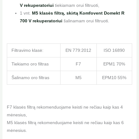
V rekuperatoriui
tiekiamam orui filtruoti,
1 vnt.
M5 klasės filtrą, skirtą Komfovent Domekt R
700 V rekuperatoriui
šalinamam orui filtruoti.
Filtravimo klasė:
EN 779:2012
ISO 16890
Tiekiamo oro filtras
F7
EPM1 70%
Šalinamo oro filtras
M5
EPM10 55%
F7 klasės filtrą rekomenduojame keisti ne rečiau kaip kas 4
mėnesius,
M5 klasės filtrą rekomenduojame keisti ne rečiau kaip kas 6
mėnesius.