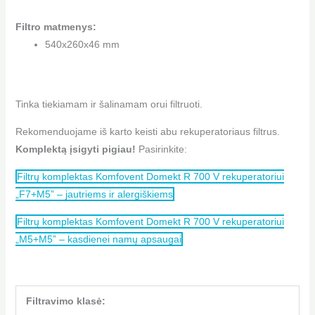
Filtro matmenys:
540x260x46 mm
Tinka tiekiamam ir šalinamam orui filtruoti.
Rekomenduojame iš karto keisti abu rekuperatoriaus filtrus.
Komplektą įsigyti pigiau!
Pasirinkite:
Filtrų komplektas Komfovent Domekt R 700 V rekuperatoriui
„F7+M5” – jautriems ir alergiškiems
Filtrų komplektas Komfovent Domekt R 700 V rekuperatoriui
„M5+M5” – kasdienei namų apsaugai
Filtravimo klasė: