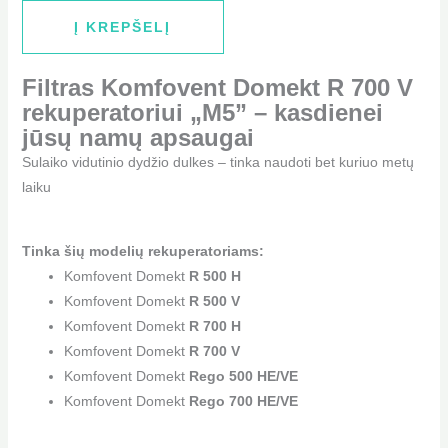
Į KREPŠELĮ
Filtras Komfovent Domekt R 700 V
rekuperatoriui „M5” – kasdienei
jūsų namų apsaugai
Sulaiko vidutinio dydžio dulkes – tinka naudoti bet kuriuo metų
laiku
Tinka šių modelių rekuperatoriams:
Komfovent Domekt
R 500 H
Komfovent Domekt
R 500 V
Komfovent Domekt
R 700 H
Komfovent Domekt
R 700 V
Komfovent Domekt
Rego 500 HE/VE
Komfovent Domekt
Rego 700 HE/VE