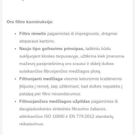
Oro filtro konstrukcija:
Filtro rėmelis
pagamintas iš impregnuoto, drėgmei
atsparaus kartono.
Naujo tipo gofravimo principas,
taškiniu būdu
suklijuojant klostes tarpusavyje, užtikrina kiek įmanoma
mažesnį pasipriešinimą oro srautui ir didelį dulkes
sulaikančios filtruojančios medžiagos plotą.
Filtruojanti medžiaga
visomis keturiomis kraštinėmis
įklijuota į rėmelį, taip užtikrinant, kad dulkės nepateks į
patalpą per filtro nesandarumus.
Filtruojančios medžiagos užpildas
pagamintas iš
daugiasluoksnės sintetinės filtravimo žaliavos,
atitinkančios ISO 16890 ir EN 779:2012 standartų
reikalavimus.