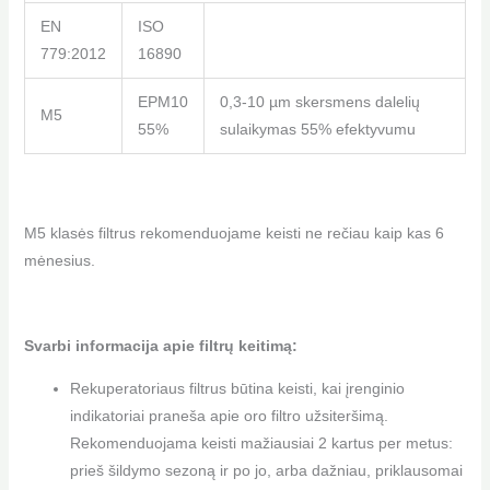
EN
ISO
779:2012
16890
EPM10
0,3-10 µm skersmens dalelių
M5
55%
sulaikymas 55% efektyvumu
M5 klasės filtrus rekomenduojame keisti ne rečiau kaip kas 6
mėnesius.
Svarbi informacija apie filtrų keitimą:
Rekuperatoriaus filtrus būtina keisti, kai įrenginio
indikatoriai praneša apie oro filtro užsiteršimą.
Rekomenduojama keisti mažiausiai 2 kartus per metus:
prieš šildymo sezoną ir po jo, arba dažniau, priklausomai