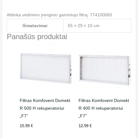
Atitinka vėdinimo įrenginio gamintojo filtrą: 774100060
Išmatavimai
55 × 29 × 10 cm
Panašūs produktai
Filtras Komfovent Domekt
Filtras Komfovent Domekt
R 500 H rekuperatoriui
R 400 H rekuperatoriui
„F7”
„F7”
15.99
€
12.99
€