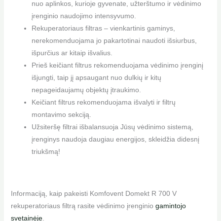
nuo aplinkos, kurioje gyvenate, užterštumo ir vėdinimo
įrenginio naudojimo intensyvumo.
Rekuperatoriaus filtras – vienkartinis gaminys,
nerekomenduojama jo pakartotinai naudoti išsiurbus,
išpurčius ar kitaip išvalius.
Prieš keičiant filtrus rekomenduojama vėdinimo įrenginį
išjungti, taip jį apsaugant nuo dulkių ir kitų
nepageidaujamų objektų įtraukimo.
Keičiant filtrus rekomenduojama išvalyti ir filtrų
montavimo sekciją.
Užsiteršę filtrai išbalansuoja Jūsų vėdinimo sistemą,
įrenginys naudoja daugiau energijos, skleidžia didesnį
triukšmą!
Informaciją, kaip pakeisti Komfovent Domekt R 700 V
rekuperatoriaus filtrą rasite vėdinimo įrenginio
gamintojo
svetainėje
.