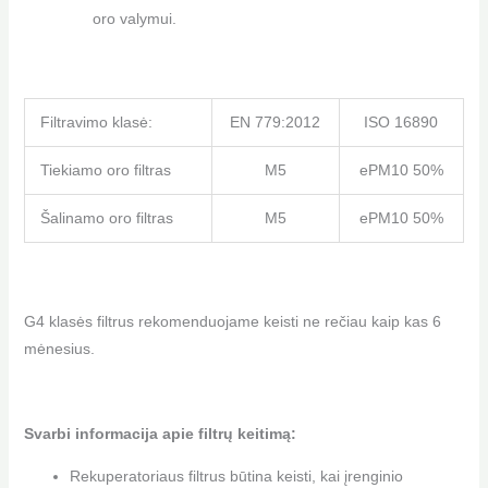
oro valymui.
Filtravimo klasė:
EN 779:2012
ISO 16890
Tiekiamo oro filtras
M5
ePM10 50%
Šalinamo oro filtras
M5
ePM10 50%
G4 klasės filtrus rekomenduojame keisti ne rečiau kaip kas 6
mėnesius.
Svarbi informacija apie filtrų keitimą:
Rekuperatoriaus filtrus būtina keisti, kai įrenginio