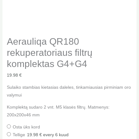
Aerauliqa QR180
rekuperatoriaus filtrų
komplektas G4+G4
19.98
€
Sulaiko stambias kietasias daleles, tinkamiausias pirminiam oro
valymui
Komplektą sudaro 2 vnt. M5 klasės filtrų. Matmenys:
200x200x46 mm
Osta üks kord
Tellige
19.98
€
every 6 kuud