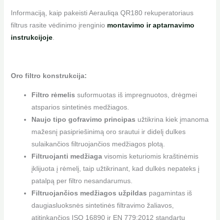
Informaciją, kaip pakeisti Aerauliqa QR180 rekuperatoriaus
filtrus rasite vėdinimo įrenginio
montavimo ir aptarnavimo
instrukcijoje
.
Oro filtro konstrukcija:
Filtro rėmelis
suformuotas iš impregnuotos, drėgmei
atsparios sintetinės medžiagos.
Naujo tipo gofravimo principas
užtikrina kiek įmanoma
mažesnį pasipriešinimą oro srautui ir didelį dulkes
sulaikančios filtruojančios medžiagos plotą.
Filtruojanti medžiaga
visomis keturiomis kraštinėmis
įklijuota į rėmelį, taip užtikrinant, kad dulkės nepateks į
patalpą per filtro nesandarumus.
Filtruojančios medžiagos užpildas
pagamintas iš
daugiasluoksnės sintetinės filtravimo žaliavos,
atitinkančios ISO 16890 ir EN 779:2012 standartų