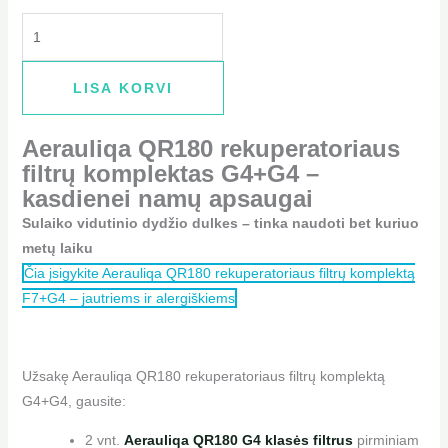
LISA KORVI
Aerauliqa QR180 rekuperatoriaus
filtrų komplektas G4+G4
–
kasdienei namų apsaugai
Sulaiko vidutinio dydžio dulkes – tinka naudoti bet kuriuo
metų laiku
Čia įsigykite Aerauliqa QR180 rekuperatoriaus filtrų komplektą
F7+G4 – jautriems ir alergiškiems
Užsakę Aerauliqa QR180 rekuperatoriaus filtrų komplektą
G4+G4, gausite:
2 vnt.
Aerauliqa QR180 G4 klasės filtrus
pirminiam