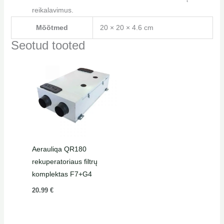
reikalavimus.
Mõõtmed
20 × 20 × 4.6 cm
Seotud tooted
Aerauliqa QR180
rekuperatoriaus filtrų
komplektas F7+G4
20.99
€