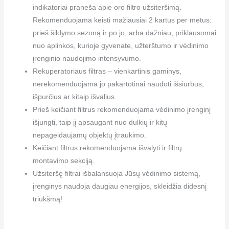
indikatoriai praneša apie oro filtro užsiteršimą.
Rekomenduojama keisti mažiausiai 2 kartus per metus:
prieš šildymo sezoną ir po jo, arba dažniau, priklausomai
nuo aplinkos, kurioje gyvenate, užterštumo ir vėdinimo
įrenginio naudojimo intensyvumo.
Rekuperatoriaus filtras – vienkartinis gaminys,
nerekomenduojama jo pakartotinai naudoti išsiurbus,
išpurčius ar kitaip išvalius.
Prieš keičiant filtrus rekomenduojama vėdinimo įrenginį
išjungti, taip jį apsaugant nuo dulkių ir kitų
nepageidaujamų objektų įtraukimo.
Keičiant filtrus rekomenduojama išvalyti ir filtrų
montavimo sekciją.
Užsiteršę filtrai išbalansuoja Jūsų vėdinimo sistemą,
įrenginys naudoja daugiau energijos, skleidžia didesnį
triukšmą!