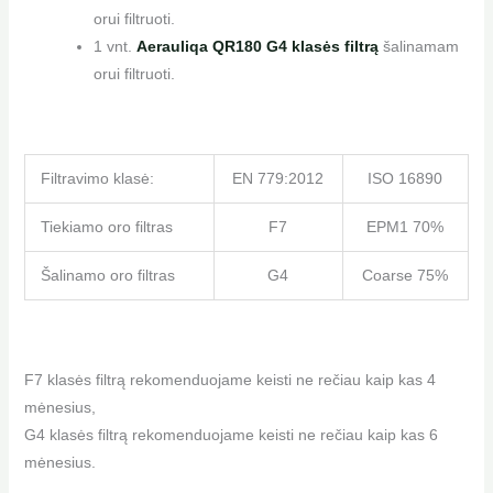
orui filtruoti.
1 vnt.
Aerauliqa QR180 G4 klasės filtrą
šalinamam
orui filtruoti.
Filtravimo klasė:
EN 779:2012
ISO 16890
Tiekiamo oro filtras
F7
EPM1 70%
Šalinamo oro filtras
G4
Coarse 75%
F7 klasės filtrą rekomenduojame keisti ne rečiau kaip kas 4
mėnesius,
G4 klasės filtrą rekomenduojame keisti ne rečiau kaip kas 6
mėnesius.