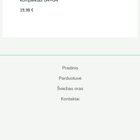
komplektas G4+G4
19.98
€
Pradinis
Parduotuvė
Šviežias oras
Kontaktai