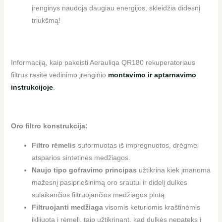
įrenginys naudoja daugiau energijos, skleidžia didesnį
triukšmą!
Informaciją, kaip pakeisti Aerauliqa QR180 rekuperatoriaus
filtrus rasite vėdinimo įrenginio
montavimo ir aptarnavimo
instrukcijoje
.
Oro filtro konstrukcija:
Filtro rėmelis
suformuotas iš impregnuotos, drėgmei
atsparios sintetinės medžiagos.
Naujo tipo gofravimo principas
užtikrina kiek įmanoma
mažesnį pasipriešinimą oro srautui ir didelį dulkes
sulaikančios filtruojančios medžiagos plotą.
Filtruojanti medžiaga
visomis keturiomis kraštinėmis
įklijuota į rėmelį, taip užtikrinant, kad dulkės nepateks į