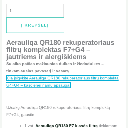
Į KREPŠELĮ
Aerauliqa QR180 rekuperatoriaus
filtrų komplektas F7+G4 –
jautriems ir alergiškiems
Sulaiko pačias mažiausias dulkes ir žiedadulkes –
tinkamiausias pavasarį ir vasarą.
Čia įsigykite Aerauliqa QR180 rekuperatoriaus filtrų komplektą
G4+G4 – kasdienei namų apsaugai
Užsakę Aerauliqa QR180 rekuperatoriaus filtrų komplektą
F7+G4, gausite:
1 vnt.
Aerauliqa QR180 F7 klasės filtrą
tiekiamam