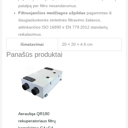
patalpą per filtro nesandarumus.
Filtruojančios medžiagos užpildas
pagamintas iš
daugiasluoksnės sintetinės filtravimo žaliavos,
atitinkančios ISO 16890 ir EN 779:2012 standartų
reikalavimus.
Išmatavimai
20 × 20 × 4.6 cm
Panašūs produktai
Aerauliqa QR180
rekuperatoriaus filtrų