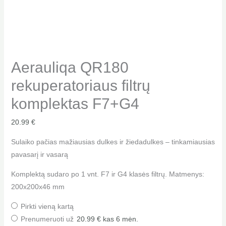
Aerauliqa QR180
rekuperatoriaus filtrų
komplektas F7+G4
20.99
€
Sulaiko pačias mažiausias dulkes ir žiedadulkes – tinkamiausias
pavasarį ir vasarą
Komplektą sudaro po 1 vnt. F7 ir G4 klasės filtrų. Matmenys:
200x200x46 mm
Pirkti vieną kartą
Prenumeruoti už
20.99
€
kas 6 mėn.