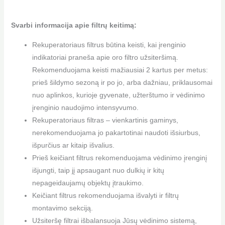
Svarbi informacija apie filtrų keitimą:
Rekuperatoriaus filtrus būtina keisti, kai įrenginio
indikatoriai praneša apie oro filtro užsiteršimą.
Rekomenduojama keisti mažiausiai 2 kartus per metus:
prieš šildymo sezoną ir po jo, arba dažniau, priklausomai
nuo aplinkos, kurioje gyvenate, užterštumo ir vėdinimo
įrenginio naudojimo intensyvumo.
Rekuperatoriaus filtras – vienkartinis gaminys,
nerekomenduojama jo pakartotinai naudoti išsiurbus,
išpurčius ar kitaip išvalius.
Prieš keičiant filtrus rekomenduojama vėdinimo įrenginį
išjungti, taip jį apsaugant nuo dulkių ir kitų
nepageidaujamų objektų įtraukimo.
Keičiant filtrus rekomenduojama išvalyti ir filtrų
montavimo sekciją.
Užsiteršę filtrai išbalansuoja Jūsų vėdinimo sistemą,