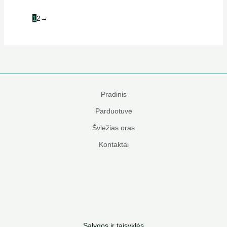
1
2
→
Pradinis
Parduotuvė
Šviežias oras
Kontaktai
Sąlygos ir taisyklės