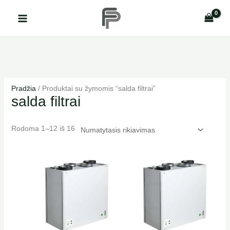
Pereiti
prie
turinio
Pradžia
/ Produktai su žymomis “salda filtrai”
salda filtrai
Rodoma 1–12 iš 16