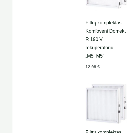
Filtrų komplektas
Komfovent Domekt
R 190 V
rekuperatoriui
„M5+M5”
12.98
€
Filtrų komplektas