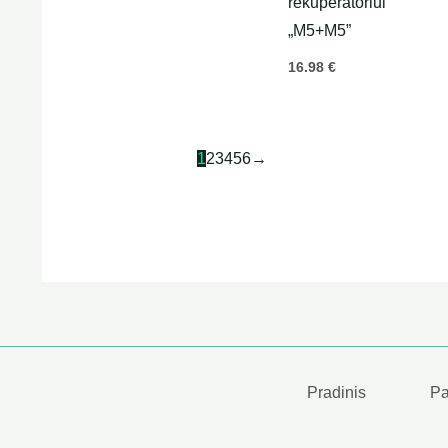
rekuperatoriui
„M5+M5”
16.98
€
1
2
3
4
5
6
→
Pradinis
Pa