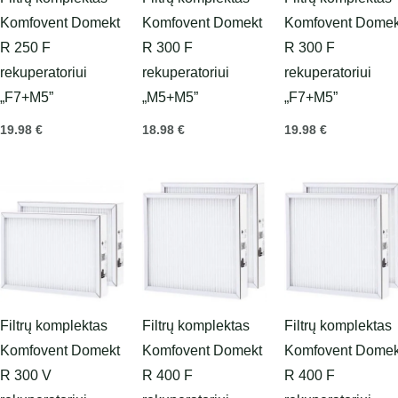
Komfovent Domekt
Komfovent Domekt
Komfovent Domek
R 250 F
R 300 F
R 300 F
rekuperatoriui
rekuperatoriui
rekuperatoriui
„F7+M5”
„M5+M5”
„F7+M5”
19.98
€
18.98
€
19.98
€
Filtrų komplektas
Filtrų komplektas
Filtrų komplektas
Komfovent Domekt
Komfovent Domekt
Komfovent Domek
R 300 V
R 400 F
R 400 F