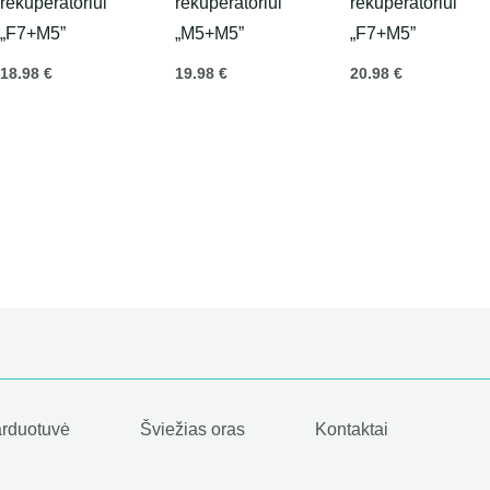
rekuperatoriui
rekuperatoriui
rekuperatoriui
„F7+M5”
„M5+M5”
„F7+M5”
18.98
€
19.98
€
20.98
€
rduotuvė
Šviežias oras
Kontaktai