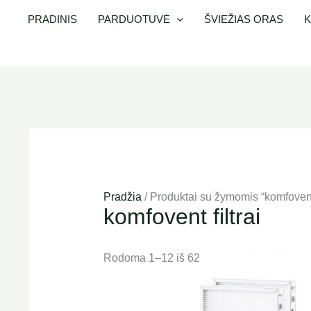
Pereiti
PRADINIS
PARDUOTUVĖ
ŠVIEŽIAS ORAS
K
prie
turinio
Pradžia
/ Produktai su žymomis “komfovent f
komfovent filtrai
Rodoma 1–12 iš 62