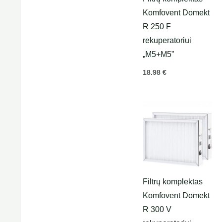
Komfovent Domekt
R 250 F
rekuperatoriui
„M5+M5”
18.98
€
Filtrų komplektas
Komfovent Domekt
R 300 V