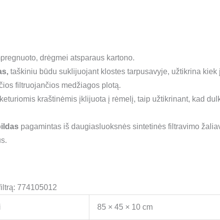
pregnuoto, drėgmei atsparaus kartono.
as,
taškiniu būdu suklijuojant klostes tarpusavyje, užtikrina ki
nčios filtruojančios medžiagos plotą.
eturiomis kraštinėmis įklijuota į rėmelį, taip užtikrinant, kad dul
ildas
pagamintas iš daugiasluoksnės sintetinės filtravimo žalia
s.
filtrą: 774105012
i
85 × 45 × 10 cm