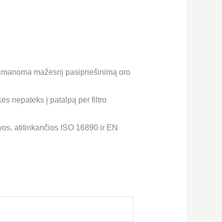
ek įmanoma mažesnį pasipriešinimą oro
kės nepateks į patalpą per filtro
vos, atitinkančios ISO 16890 ir EN