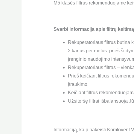
M5 klasės filtrus rekomenduojame keis
Svarbi informacija apie filtrų keitimą
Rekuperatoriaus filtrus būtina k
2 kartus per metus: prieš šildy
įrenginio naudojimo intensyvu
Rekuperatoriaus filtras – vienk
Prieš keičiant filtrus rekomend
įtraukimo.
Keičiant filtrus rekomenduojama 
Užsiteršę filtrai išbalansuoja 
Informaciją, kaip pakeisti Komfovent V