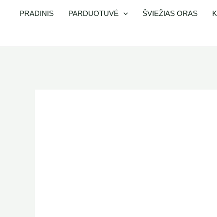
Pereiti
PRADINIS
PARDUOTUVĖ
ŠVIEŽIAS ORAS
K
prie
turinio