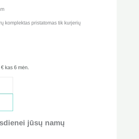
mm
ltrų komplektas pristatomas tik kurjerių
9
€
kas 6 mėn.
asdienei jūsų namų