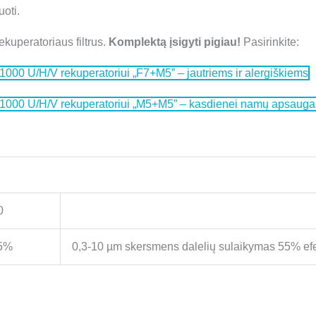
uoti.
kuperatoriaus filtrus.
Komplektą įsigyti pigiau!
Pasirinkite:
1000 U/H/V rekuperatoriui „F7+M5” – jautriems ir alergiškiems
 1000 U/H/V rekuperatoriui „M5+M5” – kasdienei namų apsauga
0
5%
0,3-10 µm skersmens dalelių sulaikymas 55% e