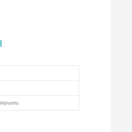
i
fektyvumu