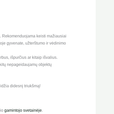
šimą. Rekomenduojama keisti mažiausiai
ioje gyvenate, užterštumo ir vėdinimo
us, išpurčius ar kitaip išvalius.
ir kitų nepageidaujamų objektų
idžia didesnį triukšmą!
nio
gamintojo svetainėje
.