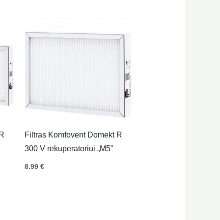
 R
Filtras Komfovent Domekt R
300 V rekuperatoriui „M5”
8.99
€