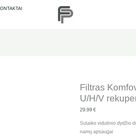
produkto
ONTAKTAI
kiekis:
Filtras
Komfovent
Verso
R
1000
U/H/V
rekuperatoriui
"M5"
Filtras Komfo
U/H/V rekuper
29.99
€
Sulaiko vidutinio dydžio 
namų apsaugai