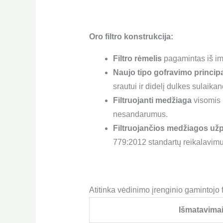
Oro filtro konstrukcija:
Filtro rėmelis
pagamintas iš im
Naujo tipo gofravimo princip
srautui ir didelį dulkes sulaika
Filtruojanti medžiaga
visomis k
nesandarumus.
Filtruojančios medžiagos užp
779:2012 standartų reikalavimu
Atitinka vėdinimo įrenginio gamintojo 
Išmatavima