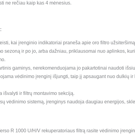
ti ne rečiau kaip kas 4 mėnesius.
:
eisti, kai įrenginio indikatoriai praneša apie oro filtro užsiter
mo sezoną ir po jo, arba dažniau, priklausomai nuo aplinkos, kur
mo.
artinis gaminys, nerekomenduojama jo pakartotinai naudoti išsiurb
uojama vėdinimo įrenginį išjungti, taip jį apsaugant nuo dulkių 
išvalyti ir filtrų montavimo sekciją.
Jūsų vėdinimo sistemą, įrenginys naudoja daugiau energijos, skle
erso R 1000 U/H/V rekuperatoriaus filtrą rasite vėdinimo įrengi