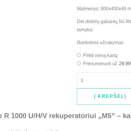
Matmenys: 800x400x46 
Dėl didelių gabaritų šis fi
tarnyba
Išankstinis užsakymas
Pirkti vieną kartą
Prenumeruoti už
29.9
Į KREPŠELĮ
o R 1000 U/H/V rekuperatoriui „M5” – k