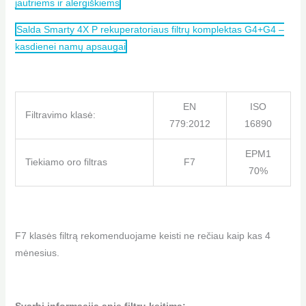
jautriems ir alergiškiems
Salda Smarty 4X P rekuperatoriaus filtrų komplektas G4+G4 –
kasdienei namų apsaugai
EN
ISO
Filtravimo klasė:
779:2012
16890
EPM1
Tiekiamo oro filtras
F7
70%
F7 klasės filtrą rekomenduojame keisti ne rečiau kaip kas 4
mėnesius.