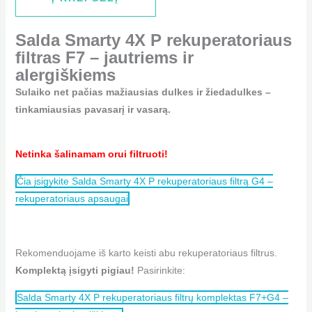
Salda Smarty 4X P rekuperatoriaus
filtras F7 – jautriems ir
alergiškiems
Sulaiko net pačias mažiausias dulkes ir žiedadulkes –
tinkamiausias pavasarį ir vasarą.
Netinka šalinamam orui filtruoti!
Čia įsigykite Salda Smarty 4X P rekuperatoriaus filtrą G4 –
rekuperatoriaus apsaugai
Rekomenduojame iš karto keisti abu rekuperatoriaus filtrus.
Komplektą įsigyti pigiau!
Pasirinkite:
Salda Smarty 4X P rekuperatoriaus filtrų komplektas F7+G4 –