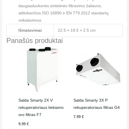
daugiasluoksnės sintetinės filtravimo žaliavos,
atitinkančios ISO 16890 ir EN 779:2012 standartų
reikalavimus.
Išmatavimai
22.5 × 19.5 × 2.5 cm
Panašūs produktai
Salda Smarty 2X V
Salda Smarty 3X P
rekuperatoriaus tiekiamo
rekuperatoriaus filtras G4
oro filtras F7
7.99
€
9.99
€