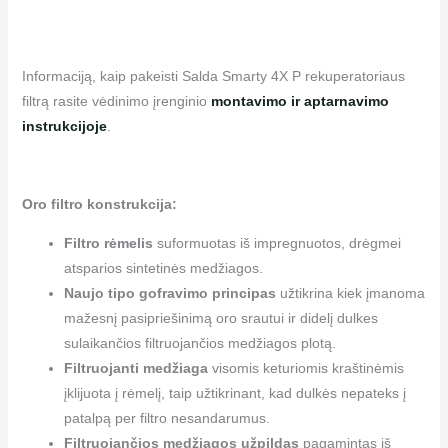
Informaciją, kaip pakeisti Salda Smarty 4X P rekuperatoriaus
filtrą rasite vėdinimo įrenginio
montavimo ir aptarnavimo
instrukcijoje
.
Oro filtro konstrukcija:
Filtro rėmelis
suformuotas iš impregnuotos, drėgmei
atsparios sintetinės medžiagos.
Naujo tipo gofravimo principas
užtikrina kiek įmanoma
mažesnį pasipriešinimą oro srautui ir didelį dulkes
sulaikančios filtruojančios medžiagos plotą.
Filtruojanti medžiaga
visomis keturiomis kraštinėmis
įklijuota į rėmelį, taip užtikrinant, kad dulkės nepateks į
patalpą per filtro nesandarumus.
Filtruojančios medžiagos užpildas
pagamintas iš