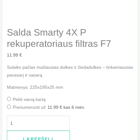
Salda Smarty 4X P
rekuperatoriaus filtras F7
11.99
€
Sulaiko pačias mažiausias dulkes ir žiedadulkes – tinkamiausias
pavasarį ir vasarą
Matmenys: 225x195x25 mm
Pirkti vieną kartą
Prenumeruoti už
11.99
€
kas 6 mėn.
Į KREPŠELĮ