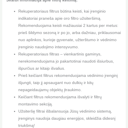
Svarbi informacija apie filtrų keitimą:
Rekuperatoriaus filtrus būtina keisti, kai įrenginio
indikatoriai praneša apie oro filtro užsiteršimą.
Rekomenduojama keisti mažiausiai 2 kartus per metus:
prieš šildymo sezoną ir po jo, arba dažniau, priklausomai
nuo aplinkos, kurioje gyvenate, užterštumo ir vėdinimo
įrenginio naudojimo intensyvumo.
Rekuperatoriaus filtras – vienkartinis gaminys,
nerekomenduojama jo pakartotinai naudoti išsiurbus,
išpurčius ar kitaip išvalius.
Prieš keičiant filtrus rekomenduojama vėdinimo įrenginį
išjungti, taip jį apsaugant nuo dulkių ir kitų
nepageidaujamų objektų įtraukimo.
Keičiant filtrus rekomenduojama išvalyti ir filtrų
montavimo sekciją.
Užsiteršę filtrai išbalansuoja Jūsų vėdinimo sistemą,
įrenginys naudoja daugiau energijos, skleidžia didesnį
triukšmą!