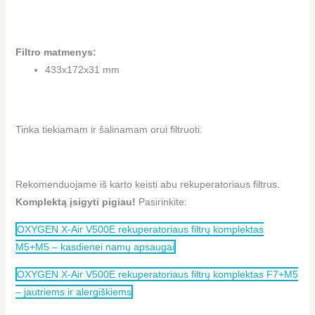
Filtro matmenys:
433x172x31 mm
Tinka tiekiamam ir šalinamam orui filtruoti.
Rekomenduojame iš karto keisti abu rekuperatoriaus filtrus.
Komplektą įsigyti pigiau!
Pasirinkite:
OXYGEN X-Air V500E rekuperatoriaus filtrų komplektas
M5+M5 – kasdienei namų apsaugai
OXYGEN X-Air V500E rekuperatoriaus filtrų komplektas F7+M5
– jautriems ir alergiškiems