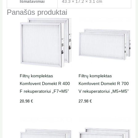
Išmatavimai
43.3 × 17.2 × 3.1 cm
Panašūs produktai
Filtrų komplektas
Filtrų komplektas
Komfovent Domekt R 400
Komfovent Domekt R 700
F rekuperatoriui „F7+M5”
V rekuperatoriui „M5+M5”
20.98
€
27.98
€