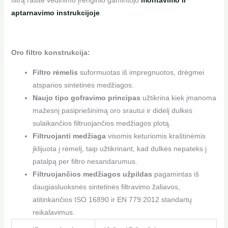
aptarnavimo instrukcijoje
.
Oro filtro konstrukcija:
Filtro rėmelis
suformuotas iš impregnuotos, drėgmei
atsparios sintetinės medžiagos.
Naujo tipo gofravimo principas
užtikrina kiek įmanoma
mažesnį pasipriešinimą oro srautui ir didelį dulkes
sulaikančios filtruojančios medžiagos plotą.
Filtruojanti medžiaga
visomis keturiomis kraštinėmis
įklijuota į rėmelį, taip užtikrinant, kad dulkės nepateks į
patalpą per filtro nesandarumus.
Filtruojančios medžiagos užpildas
pagamintas iš
daugiasluoksnės sintetinės filtravimo žaliavos,
atitinkančios ISO 16890 ir EN 779:2012 standartų
reikalavimus.