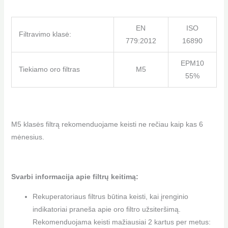
EN
ISO
Filtravimo klasė:
779:2012
16890
EPM10
Tiekiamo oro filtras
M5
55%
M5 klasės filtrą rekomenduojame keisti ne rečiau kaip kas 6
mėnesius.
Svarbi informacija apie filtrų keitimą:
Rekuperatoriaus filtrus būtina keisti, kai įrenginio
indikatoriai praneša apie oro filtro užsiteršimą.
Rekomenduojama keisti mažiausiai 2 kartus per metus: