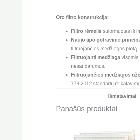
Oro filtro konstrukcija:
Filtro rėmelis
suformuotas iš i
Naujo tipo gofravimo princi
filtruojančios medžiagos plotą.
Filtruojanti medžiaga
visomis k
nesandarumus.
Filtruojančios medžiagos užp
779:2012 standartų reikalavimu
Išmatavimai
Panašūs produktai