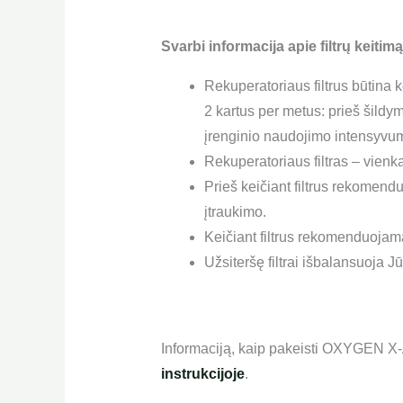
Svarbi informacija apie filtrų keitimą
Rekuperatoriaus filtrus būtina k
2 kartus per metus: prieš šildy
įrenginio naudojimo intensyvu
Rekuperatoriaus filtras – vienk
Prieš keičiant filtrus rekomend
įtraukimo.
Keičiant filtrus rekomenduojama 
Užsiteršę filtrai išbalansuoja 
Informaciją, kaip pakeisti OXYGEN X-A
instrukcijoje
.