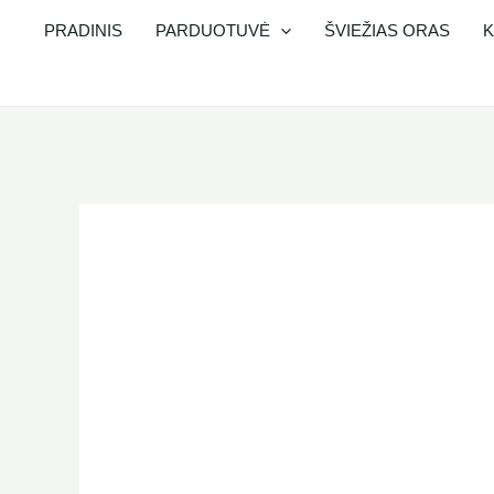
Pereiti
PRADINIS
PARDUOTUVĖ
ŠVIEŽIAS ORAS
K
prie
turinio