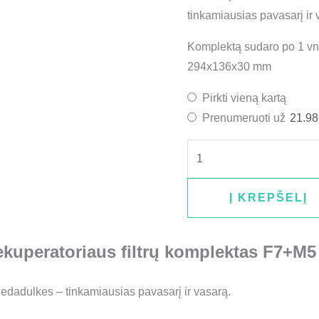
tinkamiausias pavasarį ir
Komplektą sudaro po 1 vnt.
294x136x30 mm
Pirkti vieną kartą
Prenumeruoti už
21.9
Į KREPŠELĮ
uperatoriaus filtrų komplektas F7+M5 –
iedadulkes – tinkamiausias pavasarį ir vasarą.