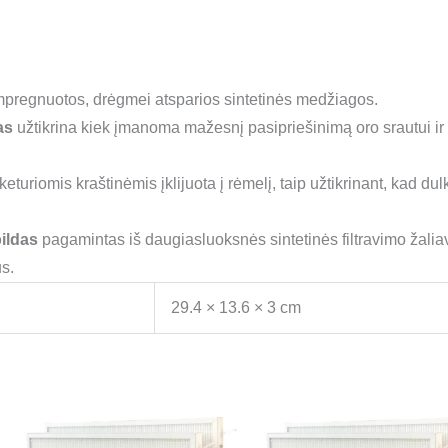
mpregnuotos, drėgmei atsparios sintetinės medžiagos.
pas
užtikrina kiek įmanoma mažesnį pasipriešinimą oro srautui ir 
eturiomis kraštinėmis įklijuota į rėmelį, taip užtikrinant, kad dul
ildas
pagamintas iš daugiasluoksnės sintetinės filtravimo žalia
s.
29.4 × 13.6 × 3 cm