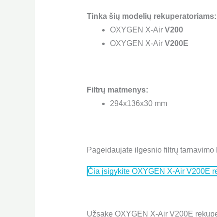
Tinka šių modelių rekuperatoriams:
OXYGEN X-Air
V200
OXYGEN X-Air
V200E
Filtrų matmenys:
294x136x30 mm
Pageidaujate ilgesnio filtrų tarnavimo 
Čia įsigykite OXYGEN X-Air V200E re
Užsakę OXYGEN X-Air V200E rekuperat