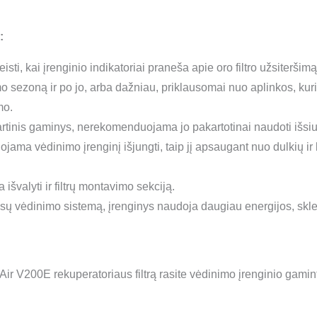
:
eisti, kai įrenginio indikatoriai praneša apie oro filtro užsiter
mo sezoną ir po jo, arba dažniau, priklausomai nuo aplinkos, kur
mo.
artinis gaminys, nerekomenduojama jo pakartotinai naudoti išsiurb
uojama vėdinimo įrenginį išjungti, taip jį apsaugant nuo dulkių 
išvalyti ir filtrų montavimo sekciją.
Jūsų vėdinimo sistemą, įrenginys naudoja daugiau energijos, skle
ir V200E rekuperatoriaus filtrą rasite vėdinimo įrenginio gami