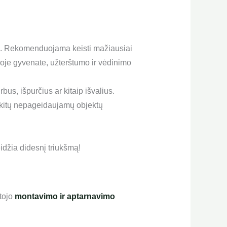
šimą. Rekomenduojama keisti mažiausiai
ioje gyvenate, užterštumo ir vėdinimo
us, išpurčius ar kitaip išvalius.
ir kitų nepageidaujamų objektų
idžia didesnį triukšmą!
ntojo
montavimo ir aptarnavimo