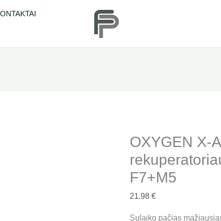
produkto
ONTAKTAI
kiekis:
OXYGEN
X-
Air
V200E
rekuperatoriaus
filtrų
komplektas
F7+M5
OXYGEN X-A
rekuperatoria
F7+M5
21.98
€
Sulaiko pačias mažiausias