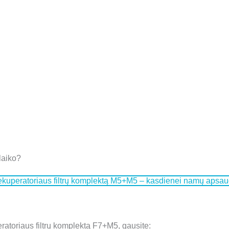
laiko?
kuperatoriaus filtrų komplektą M5+M5 – kasdienei namų apsau
oriaus filtrų komplektą F7+M5, gausite: