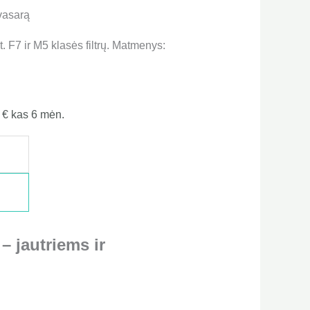
 vasarą
 F7 ir M5 klasės filtrų. Matmenys:
8
€
kas 6 mėn.
 jautriems ir