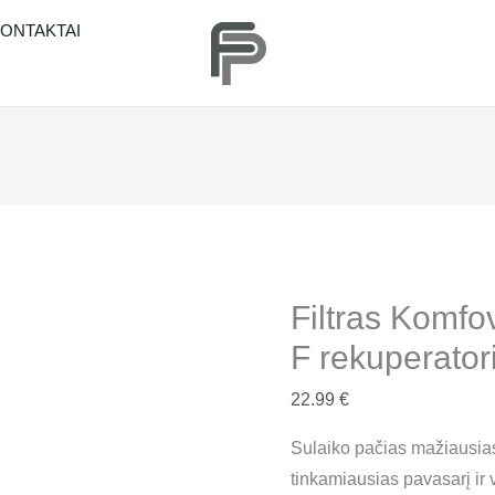
produkto
ONTAKTAI
kiekis:
Filtras
Komfovent
Domekt
S
800
F
rekuperatoriui
"F7"
Filtras Komf
F rekuperatori
22.99
€
Sulaiko pačias mažiausias
tinkamiausias pavasarį ir