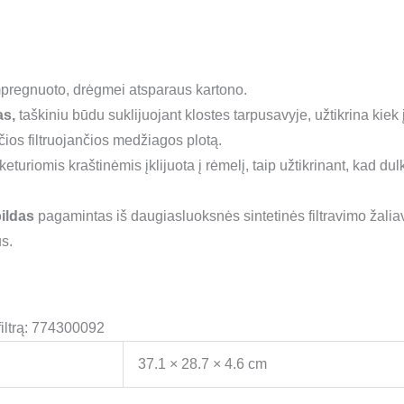
pregnuoto, drėgmei atsparaus kartono.
as,
taškiniu būdu suklijuojant klostes tarpusavyje, užtikrina ki
nčios filtruojančios medžiagos plotą.
eturiomis kraštinėmis įklijuota į rėmelį, taip užtikrinant, kad dul
ildas
pagamintas iš daugiasluoksnės sintetinės filtravimo žalia
s.
filtrą: 774300092
37.1 × 28.7 × 4.6 cm