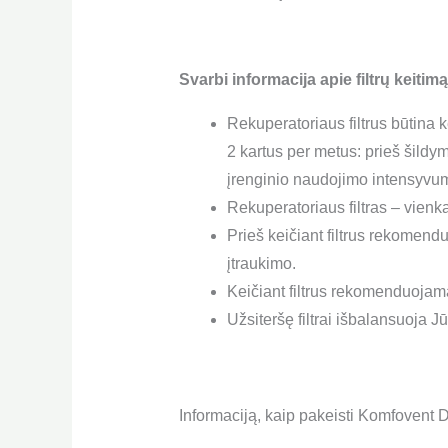
Svarbi informacija apie filtrų keitimą
Rekuperatoriaus filtrus būtina k
2 kartus per metus: prieš šildy
įrenginio naudojimo intensyvu
Rekuperatoriaus filtras – vienk
Prieš keičiant filtrus rekomend
įtraukimo.
Keičiant filtrus rekomenduojama 
Užsiteršę filtrai išbalansuoja 
Informaciją, kaip pakeisti Komfovent D