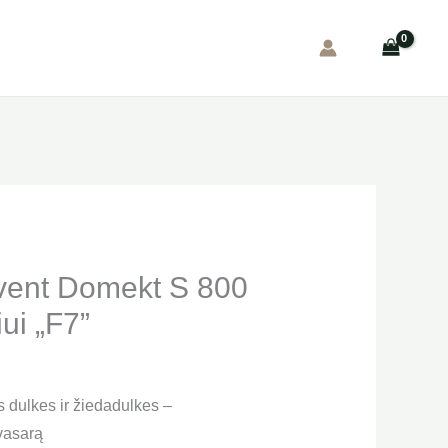
ovent Domekt S 800
ui „F7”
 dulkes ir žiedadulkes –
 vasarą