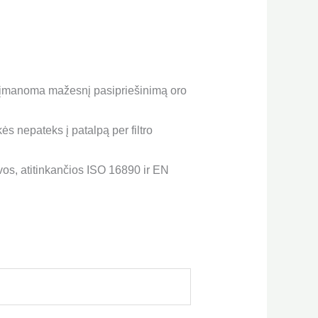
ek įmanoma mažesnį pasipriešinimą oro
kės nepateks į patalpą per filtro
vos, atitinkančios ISO 16890 ir EN