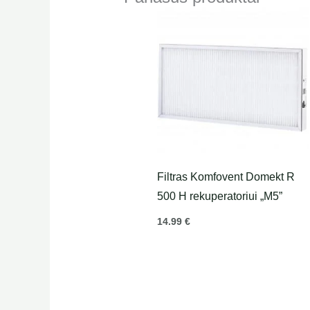
Filtras Komfovent Domekt R
500 H rekuperatoriui „M5”
14.99
€