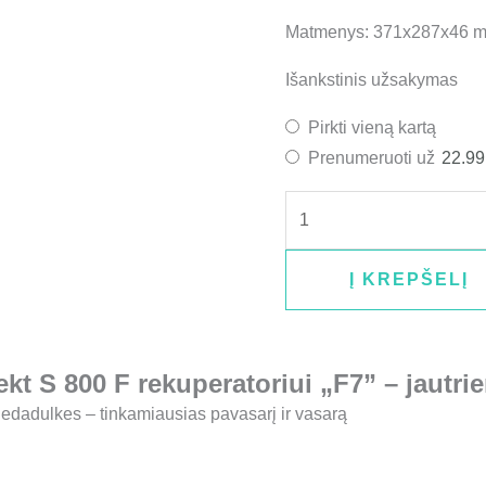
Matmenys: 371x287x46 
Išankstinis užsakymas
Pirkti vieną kartą
Prenumeruoti už
22.9
Į KREPŠELĮ
t S 800 F rekuperatoriui „F7” – jautrie
iedadulkes – tinkamiausias pavasarį ir vasarą