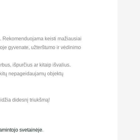
šimą. Rekomenduojama keisti mažiausiai
ioje gyvenate, užterštumo ir vėdinimo
us, išpurčius ar kitaip išvalius.
ir kitų nepageidaujamų objektų
idžia didesnį triukšmą!
amintojo svetainėje
.