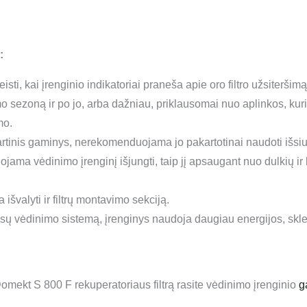
:
eisti, kai įrenginio indikatoriai praneša apie oro filtro užsiter
mo sezoną ir po jo, arba dažniau, priklausomai nuo aplinkos, kur
mo.
artinis gaminys, nerekomenduojama jo pakartotinai naudoti išsiurb
uojama vėdinimo įrenginį išjungti, taip jį apsaugant nuo dulkių 
išvalyti ir filtrų montavimo sekciją.
Jūsų vėdinimo sistemą, įrenginys naudoja daugiau energijos, skle
omekt S 800 F rekuperatoriaus filtrą rasite vėdinimo įrenginio
g