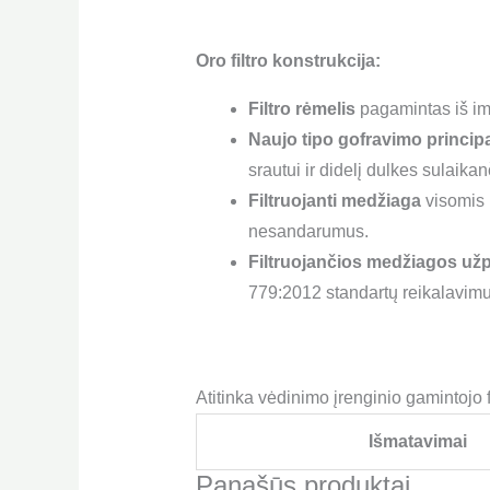
Oro filtro konstrukcija:
Filtro rėmelis
pagamintas iš im
Naujo tipo gofravimo princip
srautui ir didelį dulkes sulaika
Filtruojanti medžiaga
visomis k
nesandarumus.
Filtruojančios medžiagos užp
779:2012 standartų reikalavimu
Atitinka vėdinimo įrenginio gamintojo 
Išmatavimai
Panašūs produktai