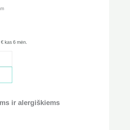
mm
9
€
kas 6 mėn.
ms ir alergiškiems