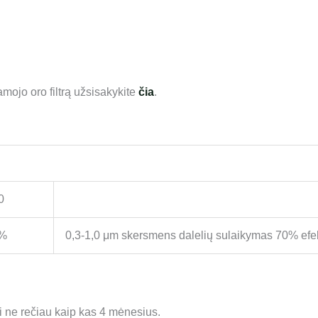
amojo oro filtrą užsisakykite
čia
.
0
%
0,3-1,0 μm skersmens dalelių sulaikymas 70% ef
i ne rečiau kaip kas 4 mėnesius.