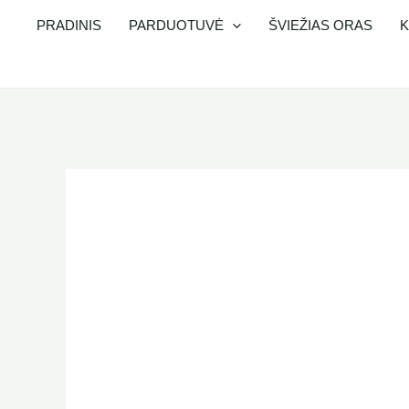
Pereiti
PRADINIS
PARDUOTUVĖ
ŠVIEŽIAS ORAS
K
prie
turinio