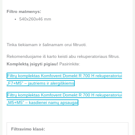
Filtro matmenys:
540x260x46 mm
Tinka tiekiamam ir šalinamam orui filtruoti.
Rekomenduojame iš karto keisti abu rekuperatoriaus filtrus.
Komplektą įsigyti pigiau!
Pasirinkite:
Filtrų komplektas Komfovent Domekt R 700 H rekuperatoriui
„F7+M5” – jautriems ir alergiškiems
Filtrų komplektas Komfovent Domekt R 700 H rekuperatoriui
„M5+M5” – kasdienei namų apsaugai
Filtravimo klasė: