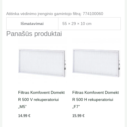
Atitinka vėdinimo įrenginio gamintojo filtrą: 774100060
Išmatavimai
55 × 29 × 10 cm
Panašūs produktai
Filtras Komfovent Domekt
Filtras Komfovent Domekt
R 500 V rekuperatoriui
R 500 H rekuperatoriui
„M5”
„F7”
14.99
€
15.99
€