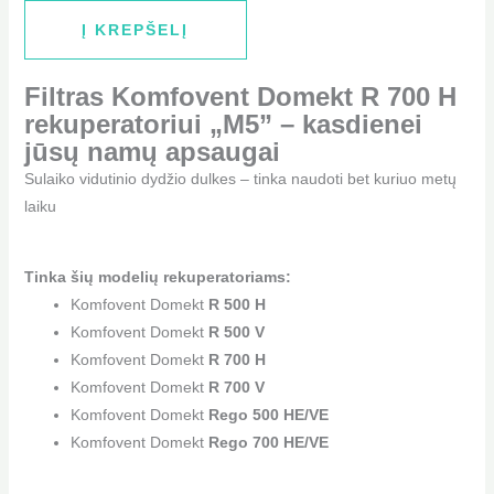
Į KREPŠELĮ
Filtras Komfovent Domekt R 700 H
rekuperatoriui „M5” – kasdienei
jūsų namų apsaugai
Sulaiko vidutinio dydžio dulkes – tinka naudoti bet kuriuo metų
laiku
Tinka šių modelių rekuperatoriams:
Komfovent Domekt
R 500 H
Komfovent Domekt
R 500 V
Komfovent Domekt
R 700 H
Komfovent Domekt
R 700 V
Komfovent Domekt
Rego 500 HE/VE
Komfovent Domekt
Rego 700 HE/VE