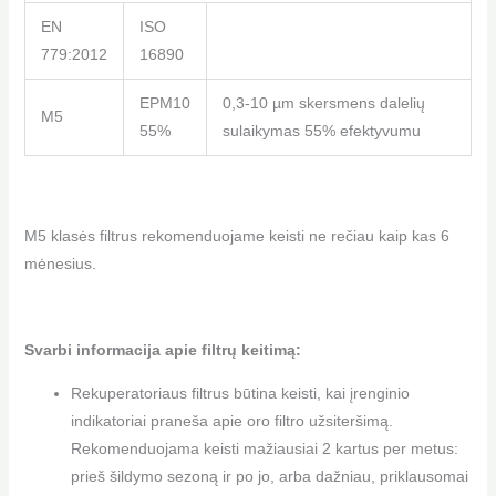
EN
ISO
779:2012
16890
EPM10
0,3-10 µm skersmens dalelių
M5
55%
sulaikymas 55% efektyvumu
M5 klasės filtrus rekomenduojame keisti ne rečiau kaip kas 6
mėnesius.
Svarbi informacija apie filtrų keitimą:
Rekuperatoriaus filtrus būtina keisti, kai įrenginio
indikatoriai praneša apie oro filtro užsiteršimą.
Rekomenduojama keisti mažiausiai 2 kartus per metus:
prieš šildymo sezoną ir po jo, arba dažniau, priklausomai