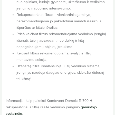
nuo aplinkos, kurioje gyvenate, užterštumo ir vėdinimo
įrenginio naudojimo intensyvumo.
Rekuperatoriaus filtras – vienkartinis gaminys,
nerekomenduojama jo pakartotinai naudoti išsiurbus,
išpurčius ar kitaip išvalius.
Prieš keičiant filtrus rekomenduojama vėdinimo įrenginį
išjungti, taip jį apsaugant nuo dulkių ir kitų
nepageidaujamų objektų įtraukimo.
Keičiant filtrus rekomenduojama išvalyti ir filtrų
montavimo sekciją.
Užsiteršę filtrai išbalansuoja Jūsų vėdinimo sistemą,
įrenginys naudoja daugiau energijos, skleidžia didesnį
triukšmą!
Informaciją, kaip pakeisti Komfovent Domekt R 700 H
rekuperatoriaus filtrą rasite vėdinimo įrenginio
gamintojo
svetainėje
.