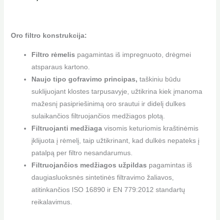
Oro filtro konstrukcija:
Filtro rėmelis
pagamintas iš impregnuoto, drėgmei
atsparaus kartono.
Naujo tipo gofravimo principas,
taškiniu būdu
suklijuojant klostes tarpusavyje, užtikrina kiek įmanoma
mažesnį pasipriešinimą oro srautui ir didelį dulkes
sulaikančios filtruojančios medžiagos plotą.
Filtruojanti medžiaga
visomis keturiomis kraštinėmis
įklijuota į rėmelį, taip užtikrinant, kad dulkės nepateks į
patalpą per filtro nesandarumus.
Filtruojančios medžiagos užpildas
pagamintas iš
daugiasluoksnės sintetinės filtravimo žaliavos,
atitinkančios ISO 16890 ir EN 779:2012 standartų
reikalavimus.