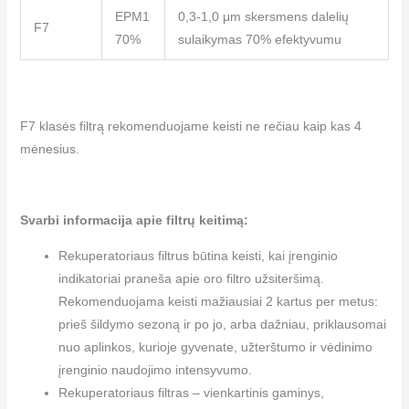
EPM1
0,3-1,0 μm skersmens dalelių
F7
70%
sulaikymas 70% efektyvumu
F7 klasės filtrą rekomenduojame keisti ne rečiau kaip kas 4
mėnesius.
Svarbi informacija apie filtrų keitimą:
Rekuperatoriaus filtrus būtina keisti, kai įrenginio
indikatoriai praneša apie oro filtro užsiteršimą.
Rekomenduojama keisti mažiausiai 2 kartus per metus:
prieš šildymo sezoną ir po jo, arba dažniau, priklausomai
nuo aplinkos, kurioje gyvenate, užterštumo ir vėdinimo
įrenginio naudojimo intensyvumo.
Rekuperatoriaus filtras – vienkartinis gaminys,