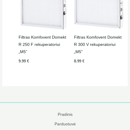
Filtras Komfovent Domekt
Filtras Komfovent Domekt
R 250 F rekuperatoriui
R 300 V rekuperatoriui
„M5”
„M5”
9.99
€
8.99
€
Pradinis
Parduotuvė