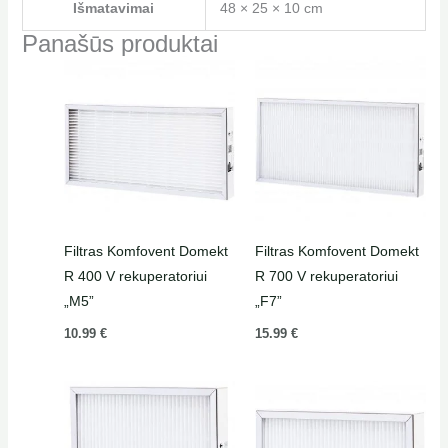
Išmatavimai
48 × 25 × 10 cm
Panašūs produktai
Filtras Komfovent Domekt
Filtras Komfovent Domekt
R 400 V rekuperatoriui
R 700 V rekuperatoriui
„M5”
„F7”
10.99
€
15.99
€