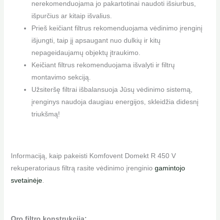
nerekomenduojama jo pakartotinai naudoti išsiurbus,
išpurčius ar kitaip išvalius.
Prieš keičiant filtrus rekomenduojama vėdinimo įrenginį
išjungti, taip jį apsaugant nuo dulkių ir kitų
nepageidaujamų objektų įtraukimo.
Keičiant filtrus rekomenduojama išvalyti ir filtrų
montavimo sekciją.
Užsiteršę filtrai išbalansuoja Jūsų vėdinimo sistemą,
įrenginys naudoja daugiau energijos, skleidžia didesnį
triukšmą!
Informaciją, kaip pakeisti Komfovent Domekt R 450 V
rekuperatoriaus filtrą rasite vėdinimo įrenginio
gamintojo
svetainėje
.
Oro filtro konstrukcija: