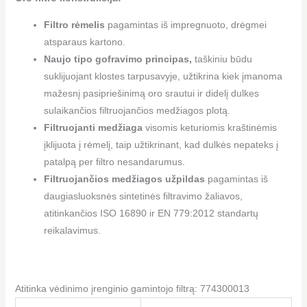
Filtro rėmelis
pagamintas iš impregnuoto, drėgmei
atsparaus kartono.
Naujo tipo gofravimo principas,
taškiniu būdu
suklijuojant klostes tarpusavyje, užtikrina kiek įmanoma
mažesnį pasipriešinimą oro srautui ir didelį dulkes
sulaikančios filtruojančios medžiagos plotą.
Filtruojanti medžiaga
visomis keturiomis kraštinėmis
įklijuota į rėmelį, taip užtikrinant, kad dulkės nepateks į
patalpą per filtro nesandarumus.
Filtruojančios medžiagos užpildas
pagamintas iš
daugiasluoksnės sintetinės filtravimo žaliavos,
atitinkančios ISO 16890 ir EN 779:2012 standartų
reikalavimus.
Atitinka vėdinimo įrenginio gamintojo filtrą: 774300013