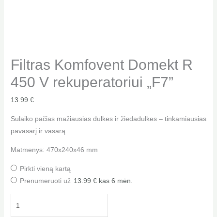
Filtras Komfovent Domekt R
450 V rekuperatoriui „F7”
13.99
€
Sulaiko pačias mažiausias dulkes ir žiedadulkes – tinkamiausias
pavasarį ir vasarą
Matmenys: 470x240x46 mm
Pirkti vieną kartą
Prenumeruoti už
13.99
€
kas 6 mėn.