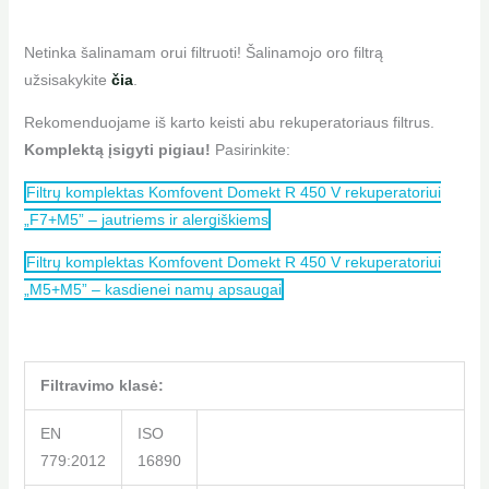
Netinka šalinamam orui filtruoti! Šalinamojo oro filtrą
užsisakykite
čia
.
Rekomenduojame iš karto keisti abu rekuperatoriaus filtrus.
Komplektą įsigyti pigiau!
Pasirinkite:
Filtrų komplektas Komfovent Domekt R 450 V rekuperatoriui
„F7+M5” – jautriems ir alergiškiems
Filtrų komplektas Komfovent Domekt R 450 V rekuperatoriui
„M5+M5” – kasdienei namų apsaugai
Filtravimo klasė:
EN
ISO
779:2012
16890