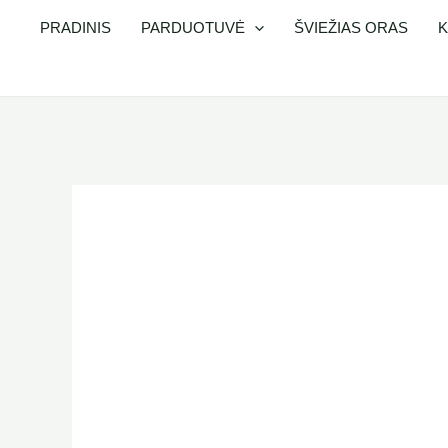
Pereiti
PRADINIS
PARDUOTUVĖ
ŠVIEŽIAS ORAS
K
prie
turinio