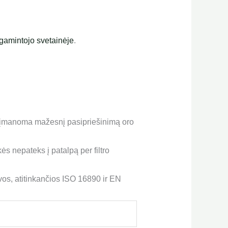
gamintojo svetainėje
.
ek įmanoma mažesnį pasipriešinimą oro
kės nepateks į patalpą per filtro
vos, atitinkančios ISO 16890 ir EN