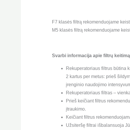
F7 klasės filtrą rekomenduojame keist
M5 klasės filtrą rekomenduojame keist
Svarbi informacija apie filtrų keitimą
Rekuperatoriaus filtrus būtina k
2 kartus per metus: prieš šildy
įrenginio naudojimo intensyvu
Rekuperatoriaus filtras – vienk
Prieš keičiant filtrus rekomend
įtraukimo.
Keičiant filtrus rekomenduojama 
Užsiteršę filtrai išbalansuoja 