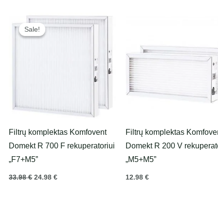
Original
Current
price
price
Sale!
Sale!
was:
is:
33.98 €.
24.98 €.
Filtrų komplektas Komfovent
Filtrų komplektas Komfove
Domekt R 700 F rekuperatoriui
Domekt R 200 V rekuperato
„F7+M5”
„M5+M5”
33.98
€
24.98
€
12.98
€