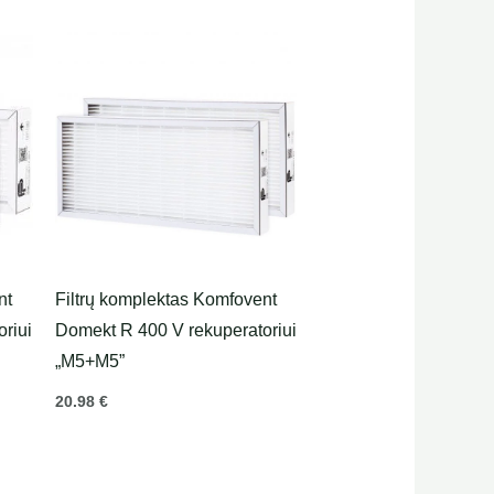
nt
Filtrų komplektas Komfovent
riui
Domekt R 400 V rekuperatoriui
„M5+M5”
20.98
€