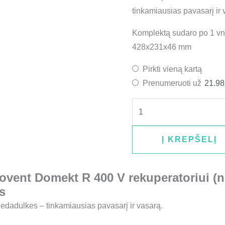
tinkamiausias pavasarį ir
Komplektą sudaro po 1 vnt.
428x231x46 mm
Pirkti vieną kartą
Prenumeruoti už
21.9
Į KREPŠELĮ
ovent Domekt R 400 V rekuperatoriui (
s
iedadulkes – tinkamiausias pavasarį ir vasarą.