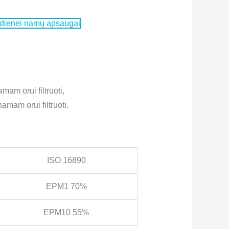
asdienei namų apsaugai
amam orui filtruoti,
amam orui filtruoti.
ISO 16890
EPM1 70%
EPM10 55%