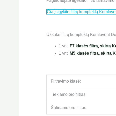
Pageidaujate ilgesnio filtro tarnavimo 
Čia įsigykite filtrų komplektą Komfo
Užsakę filtrų komplektą Komfovent Do
1 vnt.
F7 klasės filtrą, skirt
1 vnt.
M5 klasės filtrą, skirt
Filtravimo klasė:
Tiekiamo oro filtras
Šalinamo oro filtras