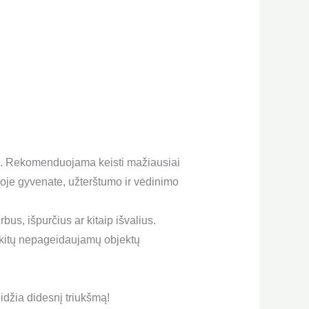
šimą. Rekomenduojama keisti mažiausiai
ioje gyvenate, užterštumo ir vėdinimo
us, išpurčius ar kitaip išvalius.
ir kitų nepageidaujamų objektų
idžia didesnį triukšmą!