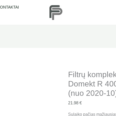
produkto
ONTAKTAI
kiekis:
Filtrų
komplektas
Komfovent
Domekt
R
400
V
rekuperatoriui
Filtrų komple
(nuo
Domekt R 400
2020-
10)
(nuo 2020-10
"F7+M5"
21.98
€
Sulaiko pačias mažiausias