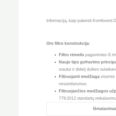
Informaciją, kaip pakeisti Komfovent D
Oro filtro konstrukcija:
Filtro rėmelis
pagamintas iš im
Naujo tipo gofravimo princip
srautui ir didelį dulkes sulaika
Filtruojanti medžiaga
visomis k
nesandarumus.
Filtruojančios medžiagos užp
779:2012 standartų reikalavimu
Išmatavima