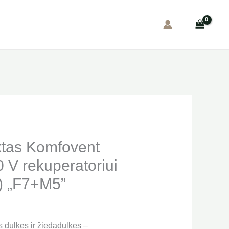
ktas Komfovent
 V rekuperatoriui
) „F7+M5”
 dulkes ir žiedadulkes –