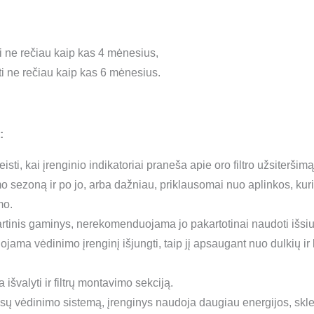
i ne rečiau kaip kas 4 mėnesius,
i ne rečiau kaip kas 6 mėnesius.
:
eisti, kai įrenginio indikatoriai praneša apie oro filtro užsiter
mo sezoną ir po jo, arba dažniau, priklausomai nuo aplinkos, kur
mo.
artinis gaminys, nerekomenduojama jo pakartotinai naudoti išsiurb
uojama vėdinimo įrenginį išjungti, taip jį apsaugant nuo dulkių 
išvalyti ir filtrų montavimo sekciją.
Jūsų vėdinimo sistemą, įrenginys naudoja daugiau energijos, skle