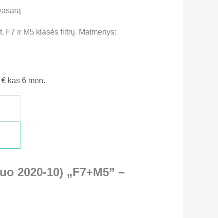
 vasarą
 F7 ir M5 klasės filtrų. Matmenys:
8
€
kas 6 mėn.
nuo 2020-10) „F7+M5” –