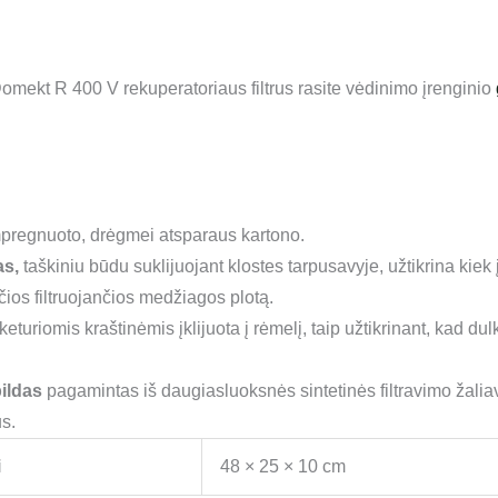
omekt R 400 V rekuperatoriaus filtrus rasite vėdinimo įrenginio
pregnuoto, drėgmei atsparaus kartono.
as,
taškiniu būdu suklijuojant klostes tarpusavyje, užtikrina ki
nčios filtruojančios medžiagos plotą.
eturiomis kraštinėmis įklijuota į rėmelį, taip užtikrinant, kad dul
ildas
pagamintas iš daugiasluoksnės sintetinės filtravimo žalia
s.
i
48 × 25 × 10 cm