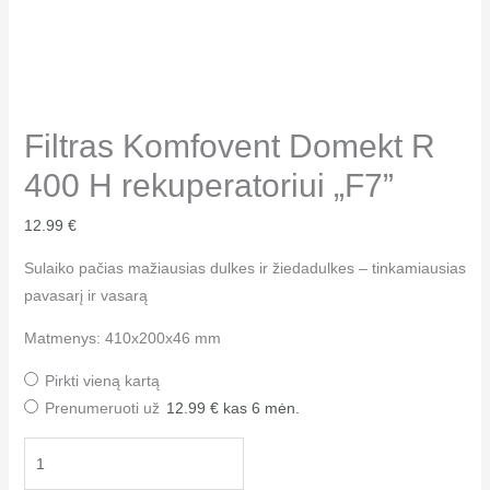
Filtras Komfovent Domekt R
400 H rekuperatoriui „F7”
12.99
€
Sulaiko pačias mažiausias dulkes ir žiedadulkes – tinkamiausias
pavasarį ir vasarą
Matmenys: 410x200x46 mm
Pirkti vieną kartą
Prenumeruoti už
12.99
€
kas 6 mėn.