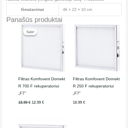
Išmatavimai
46 × 22 × 10 cm
Panašūs produktai
Original
Current
price
price
Sale!
Sale!
was:
is:
18.99 €.
12.99 €.
Filtras Komfovent Domekt
Filtras Komfovent Domekt
R 700 F rekuperatoriui
R 250 F rekuperatoriui
„F7”
„F7”
18.99
€
12.99
€
10.99
€