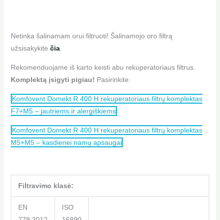
Netinka šalinamam orui filtruoti! Šalinamojo oro filtrą
užsisakykite
čia
.
Rekomenduojame iš karto keisti abu rekuperatoriaus filtrus.
Komplektą įsigyti pigiau!
Pasirinkite:
Komfovent Domekt R 400 H rekuperatoriaus filtrų komplektas
F7+M5 – jautriems ir alergiškiems
Komfovent Domekt R 400 H rekuperatoriaus filtrų komplektas
M5+M5 – kasdienei namų apsaugai
Filtravimo klasė:
EN
ISO
779:2012
16890