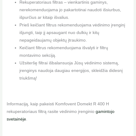
Rekuperatoriaus filtras – vienkartinis gaminys,
nerekomenduojama jo pakartotinai naudoti išsiurbus,
išpurčius ar kitaip išvalius.
Prieš keičiant filtrus rekomenduojama vėdinimo įrenginį
išjungti, taip jį apsaugant nuo dulkių ir kitų
nepageidaujamų objektų įtraukimo.
Keičiant filtrus rekomenduojama išvalyti ir filtrų
montavimo sekciją.
Užsiteršę filtrai išbalansuoja Jūsų vėdinimo sistemą,
įrenginys naudoja daugiau energijos, skleidžia didesnį
triukšmą!
Informaciją, kaip pakeisti Komfovent Domekt R 400 H
rekuperatoriaus filtrą rasite vėdinimo įrenginio
gamintojo
svetainėje
.