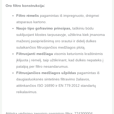
Oro filtro konstrukcija:
Filtro rėmelis
pagamintas iš impregnuoto, drėgmei
atsparaus kartono.
Naujo tipo gofravimo principas,
taškiniu būdu
suklijuojant klostes tarpusavyje, užtikrina kiek įmanoma
mažesnį pasipriešinimą oro srautui ir didelį dulkes
sulaikančios filtruojančios medžiagos plotą.
Filtruojanti medžiaga
visomis keturiomis kraštinėmis
įklijuota į rėmelį, taip užtikrinant, kad dulkės nepateks į
patalpą per filtro nesandarumus.
Filtruojančios medžiagos užpildas
pagamintas iš
daugiasluoksnės sintetinės filtravimo žaliavos,
atitinkančios ISO 16890 ir EN 779:2012 standartų
reikalavimus.
Atitinka vėdinimo įrenginio gamintojo filtrą: 774300004