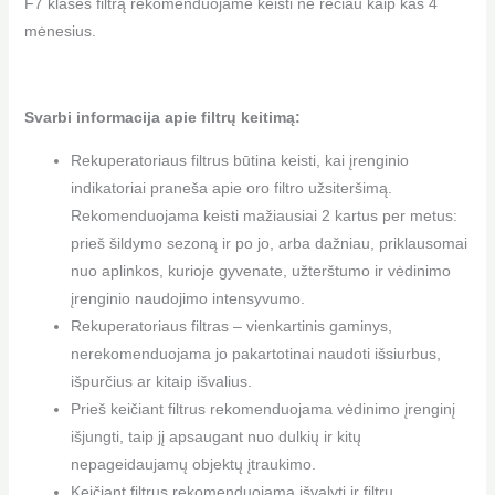
F7 klasės filtrą rekomenduojame keisti ne rečiau kaip kas 4
mėnesius.
Svarbi informacija apie filtrų keitimą:
Rekuperatoriaus filtrus būtina keisti, kai įrenginio
indikatoriai praneša apie oro filtro užsiteršimą.
Rekomenduojama keisti mažiausiai 2 kartus per metus:
prieš šildymo sezoną ir po jo, arba dažniau, priklausomai
nuo aplinkos, kurioje gyvenate, užterštumo ir vėdinimo
įrenginio naudojimo intensyvumo.
Rekuperatoriaus filtras – vienkartinis gaminys,
nerekomenduojama jo pakartotinai naudoti išsiurbus,
išpurčius ar kitaip išvalius.
Prieš keičiant filtrus rekomenduojama vėdinimo įrenginį
išjungti, taip jį apsaugant nuo dulkių ir kitų
nepageidaujamų objektų įtraukimo.
Keičiant filtrus rekomenduojama išvalyti ir filtrų