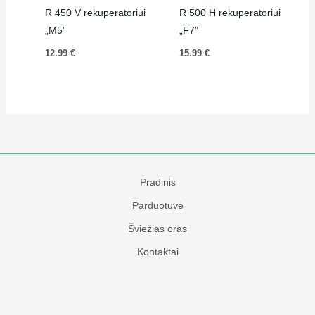
R 450 V rekuperatoriui
R 500 H rekuperatoriui
„M5”
„F7”
12.99
€
15.99
€
Pradinis
Parduotuvė
Šviežias oras
Kontaktai