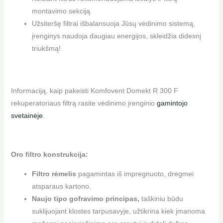
montavimo sekciją.
Užsiteršę filtrai išbalansuoja Jūsų vėdinimo sistemą,
įrenginys naudoja daugiau energijos, skleidžia didesnį
triukšmą!
Informaciją, kaip pakeisti Komfovent Domekt R 300 F
rekuperatoriaus filtrą rasite vėdinimo įrenginio
gamintojo
svetainėje
.
Oro filtro konstrukcija:
Filtro rėmelis
pagamintas iš impregnuoto, drėgmei
atsparaus kartono.
Naujo tipo gofravimo principas,
taškiniu būdu
suklijuojant klostes tarpusavyje, užtikrina kiek įmanoma