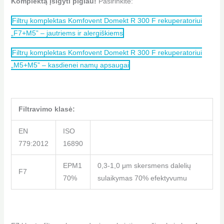
Komplektą įsigyti pigiau!
Pasirinkite:
Filtrų komplektas Komfovent Domekt R 300 F rekuperatoriui
„F7+M5” – jautriems ir alergiškiems
Filtrų komplektas Komfovent Domekt R 300 F rekuperatoriui
„M5+M5” – kasdienei namų apsaugai
Filtravimo klasė:
EN
ISO
779:2012
16890
EPM1
0,3-1,0 μm skersmens dalelių
F7
70%
sulaikymas 70% efektyvumu