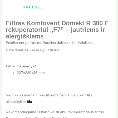
Į KREPŠELĮ
Filtras Komfovent Domekt R 300 F
rekuperatoriui „F7” – jautriems ir
alergiškiems
Sulaiko net pačias mažiausias dulkes ir žiedadulkes –
tinkamiausias pavasarį ir vasarą
Filtro matmenys
:
237x230x46 mm
Netinka šalinamam orui filtruoti! Šalinamojo oro filtrą
užsisakykite
čia
.
Rekomenduojame iš karto keisti abu rekuperatoriaus filtrus.