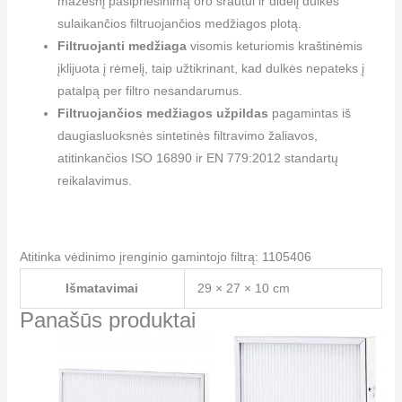
mažesnį pasipriešinimą oro srautui ir didelį dulkes
sulaikančios filtruojančios medžiagos plotą.
Filtruojanti medžiaga
visomis keturiomis kraštinėmis
įklijuota į rėmelį, taip užtikrinant, kad dulkės nepateks į
patalpą per filtro nesandarumus.
Filtruojančios medžiagos užpildas
pagamintas iš
daugiasluoksnės sintetinės filtravimo žaliavos,
atitinkančios ISO 16890 ir EN 779:2012 standartų
reikalavimus.
Atitinka vėdinimo įrenginio gamintojo filtrą: 1105406
Išmatavimai
29 × 27 × 10 cm
Panašūs produktai