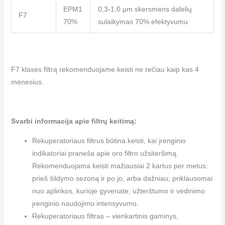
EPM1
0,3-1,0 μm skersmens dalelių
F7
70%
sulaikymas 70% efektyvumu
F7 klasės filtrą rekomenduojame keisti ne rečiau kaip kas 4
mėnesius.
Svarbi informacija apie filtrų keitimą:
Rekuperatoriaus filtrus būtina keisti, kai įrenginio
indikatoriai praneša apie oro filtro užsiteršimą.
Rekomenduojama keisti mažiausiai 2 kartus per metus:
prieš šildymo sezoną ir po jo, arba dažniau, priklausomai
nuo aplinkos, kurioje gyvenate, užterštumo ir vėdinimo
įrenginio naudojimo intensyvumo.
Rekuperatoriaus filtras – vienkartinis gaminys,