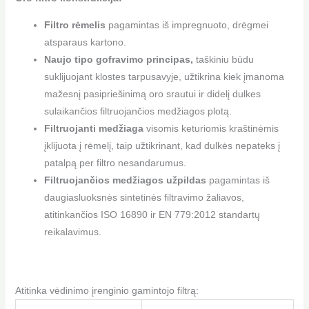
Filtro rėmelis
pagamintas iš impregnuoto, drėgmei
atsparaus kartono.
Naujo tipo gofravimo principas,
taškiniu būdu
suklijuojant klostes tarpusavyje, užtikrina kiek įmanoma
mažesnį pasipriešinimą oro srautui ir didelį dulkes
sulaikančios filtruojančios medžiagos plotą.
Filtruojanti medžiaga
visomis keturiomis kraštinėmis
įklijuota į rėmelį, taip užtikrinant, kad dulkės nepateks į
patalpą per filtro nesandarumus.
Filtruojančios medžiagos užpildas
pagamintas iš
daugiasluoksnės sintetinės filtravimo žaliavos,
atitinkančios ISO 16890 ir EN 779:2012 standartų
reikalavimus.
Atitinka vėdinimo įrenginio gamintojo filtrą: