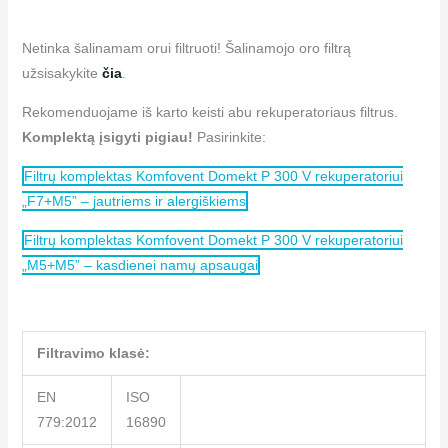
Netinka šalinamam orui filtruoti! Šalinamojo oro filtrą
užsisakykite
čia
.
Rekomenduojame iš karto keisti abu rekuperatoriaus filtrus.
Komplektą įsigyti pigiau!
Pasirinkite:
Filtrų komplektas Komfovent Domekt P 300 V rekuperatoriui
„F7+M5” – jautriems ir alergiškiems
Filtrų komplektas Komfovent Domekt P 300 V rekuperatoriui
„M5+M5” – kasdienei namų apsaugai
Filtravimo klasė:
EN
ISO
779:2012
16890