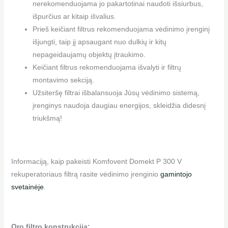
nerekomenduojama jo pakartotinai naudoti išsiurbus,
išpurčius ar kitaip išvalius.
Prieš keičiant filtrus rekomenduojama vėdinimo įrenginį
išjungti, taip jį apsaugant nuo dulkių ir kitų
nepageidaujamų objektų įtraukimo.
Keičiant filtrus rekomenduojama išvalyti ir filtrų
montavimo sekciją.
Užsiteršę filtrai išbalansuoja Jūsų vėdinimo sistemą,
įrenginys naudoja daugiau energijos, skleidžia didesnį
triukšmą!
Informaciją, kaip pakeisti Komfovent Domekt P 300 V
rekuperatoriaus filtrą rasite vėdinimo įrenginio
gamintojo
svetainėje
.
Oro filtro konstrukcija: