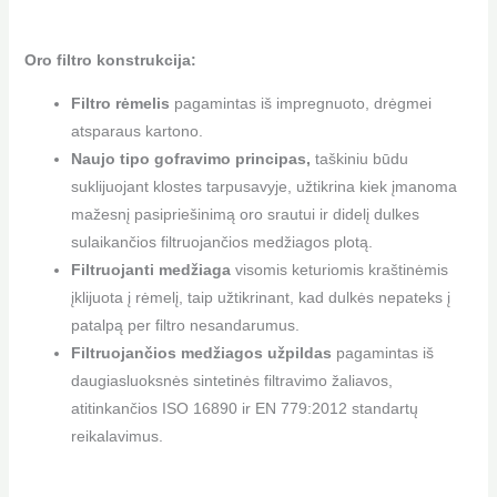
Oro filtro konstrukcija:
Filtro rėmelis
pagamintas iš impregnuoto, drėgmei
atsparaus kartono.
Naujo tipo gofravimo principas,
taškiniu būdu
suklijuojant klostes tarpusavyje, užtikrina kiek įmanoma
mažesnį pasipriešinimą oro srautui ir didelį dulkes
sulaikančios filtruojančios medžiagos plotą.
Filtruojanti medžiaga
visomis keturiomis kraštinėmis
įklijuota į rėmelį, taip užtikrinant, kad dulkės nepateks į
patalpą per filtro nesandarumus.
Filtruojančios medžiagos užpildas
pagamintas iš
daugiasluoksnės sintetinės filtravimo žaliavos,
atitinkančios ISO 16890 ir EN 779:2012 standartų
reikalavimus.