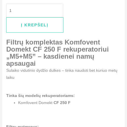
Į KREPŠELĮ
Filtrų komplektas Komfovent
Domekt CF 250 F rekuperatoriui
„M5+M5” – kasdienei namų
apsaugai
Sulaiko vidutinio dydžio dulkes – tinka naudoti bet kuriuo metų
laiku
Tinka šių modelių rekuperatoriams:
Komfovent Domekt
CF 250 F
Filtrų matmenys: