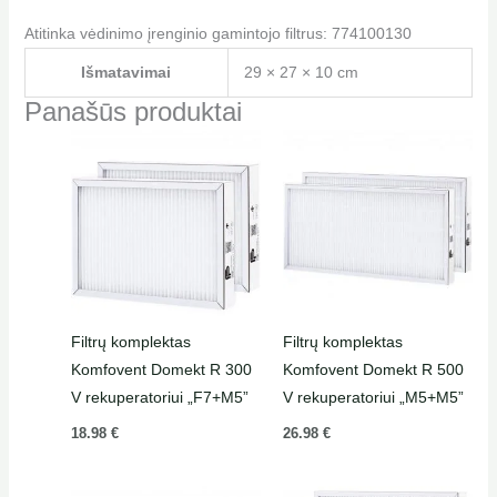
Atitinka vėdinimo įrenginio gamintojo filtrus: 774100130
Išmatavimai
29 × 27 × 10 cm
Panašūs produktai
Filtrų komplektas
Filtrų komplektas
Komfovent Domekt R 300
Komfovent Domekt R 500
V rekuperatoriui „F7+M5”
V rekuperatoriui „M5+M5”
18.98
€
26.98
€