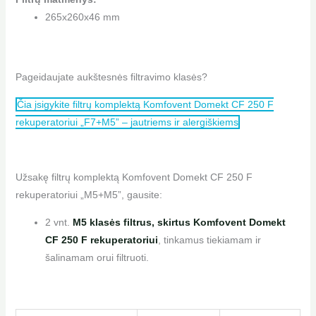
265x260x46 mm
Pageidaujate aukštesnės filtravimo klasės?
Čia įsigykite filtrų komplektą Komfovent Domekt CF 250 F
rekuperatoriui „F7+M5” – jautriems ir alergiškiems
Užsakę filtrų komplektą Komfovent Domekt CF 250 F
rekuperatoriui „M5+M5”, gausite:
2 vnt.
M5 klasės filtrus, skirtus Komfovent Domekt
CF 250 F rekuperatoriui
, tinkamus tiekiamam ir
šalinamam orui filtruoti.