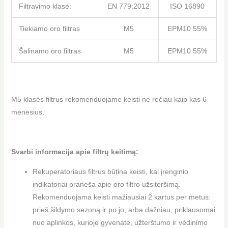
Filtravimo klasė:
EN 779:2012
ISO 16890
Tiekiamo oro filtras
M5
EPM10 55%
Šalinamo oro filtras
M5
EPM10 55%
M5 klasės filtrus rekomenduojame keisti ne rečiau kaip kas 6
mėnesius.
Svarbi informacija apie filtrų keitimą:
Rekuperatoriaus filtrus būtina keisti, kai įrenginio
indikatoriai praneša apie oro filtro užsiteršimą.
Rekomenduojama keisti mažiausiai 2 kartus per metus:
prieš šildymo sezoną ir po jo, arba dažniau, priklausomai
nuo aplinkos, kurioje gyvenate, užterštumo ir vėdinimo