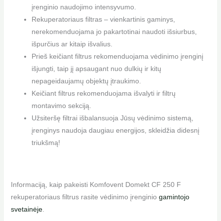
įrenginio naudojimo intensyvumo.
Rekuperatoriaus filtras – vienkartinis gaminys,
nerekomenduojama jo pakartotinai naudoti išsiurbus,
išpurčius ar kitaip išvalius.
Prieš keičiant filtrus rekomenduojama vėdinimo įrenginį
išjungti, taip jį apsaugant nuo dulkių ir kitų
nepageidaujamų objektų įtraukimo.
Keičiant filtrus rekomenduojama išvalyti ir filtrų
montavimo sekciją.
Užsiteršę filtrai išbalansuoja Jūsų vėdinimo sistemą,
įrenginys naudoja daugiau energijos, skleidžia didesnį
triukšmą!
Informaciją, kaip pakeisti Komfovent Domekt CF 250 F
rekuperatoriaus filtrus rasite vėdinimo įrenginio
gamintojo
svetainėje
.