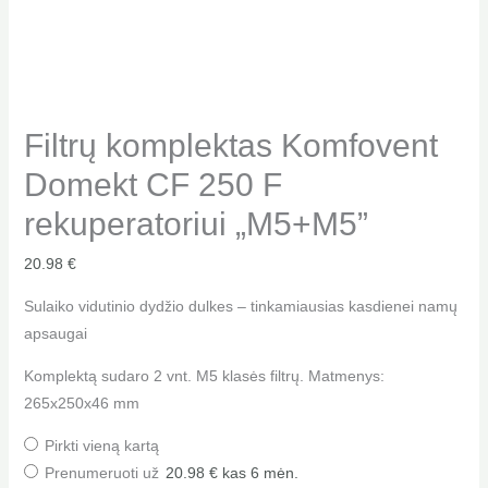
Filtrų komplektas Komfovent
Domekt CF 250 F
rekuperatoriui „M5+M5”
20.98
€
Sulaiko vidutinio dydžio dulkes – tinkamiausias kasdienei namų
apsaugai
Komplektą sudaro 2 vnt. M5 klasės filtrų. Matmenys:
265x250x46 mm
Pirkti vieną kartą
Prenumeruoti už
20.98
€
kas 6 mėn.