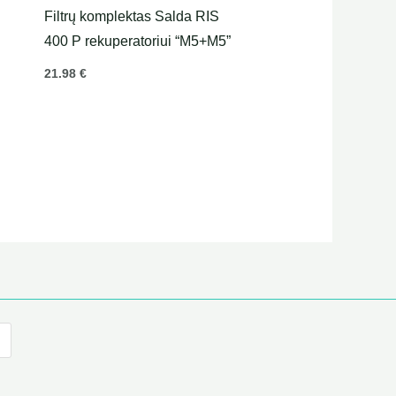
Filtrų komplektas Salda RIS
i
400 P rekuperatoriui “M5+M5”
21.98
€