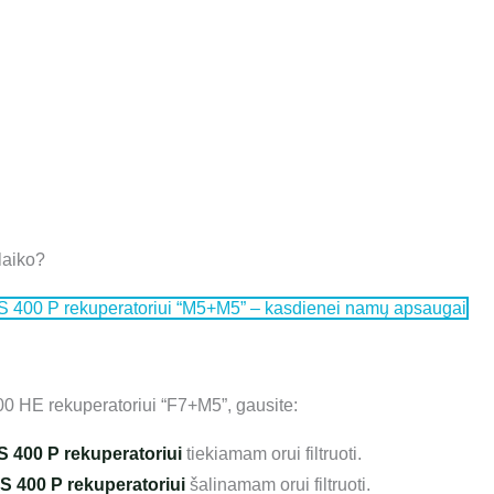
laiko?
 RIS 400 P rekuperatoriui “M5+M5” – kasdienei namų apsaugai
00 HE rekuperatoriui “F7+M5”, gausite:
IS 400 P rekuperatoriui
tiekiamam orui filtruoti.
IS 400 P rekuperatoriui
šalinamam orui filtruoti.