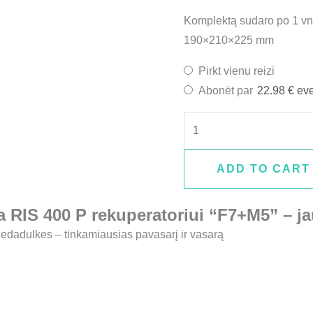
Komplektą sudaro po 1 vnt.
190×210×225 mm
Pirkt vienu reizi
Abonēt par
22.98
€
eve
ADD TO CART
a RIS 400 P rekuperatoriui “F7+M5” –
ja
iedadulkes – tinkamiausias pavasarį ir vasarą