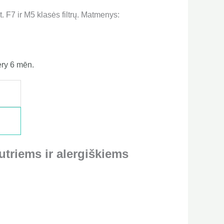
 F7 ir M5 klasės filtrų. Matmenys:
ry 6 mēn.
utriems ir alergiškiems