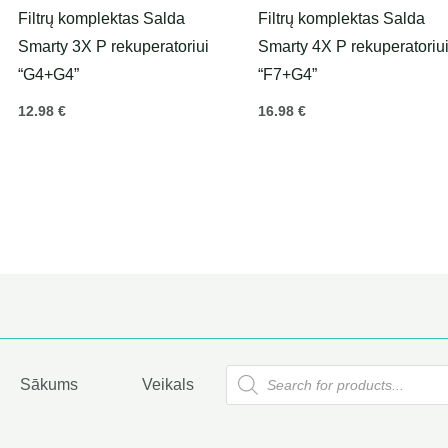
Filtrų komplektas Salda
Filtrų komplektas Salda
Smarty 3X P rekuperatoriui
Smarty 4X P rekuperatoriu
“G4+G4”
“F7+G4”
12.98
€
16.98
€
Products
Sākums
Veikals
search