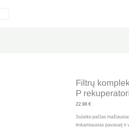
Filtrų
komplektas
Salda
RIS
400
P
rekuperatoriui
"F7+M5"
quantity
Filtrų komple
P rekuperator
22.98
€
Sulaiko pačias mažiausias
tinkamiausias pavasarį ir