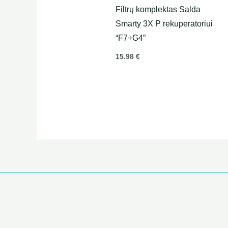
Filtrų komplektas Salda
Smarty 3X P rekuperatoriui
“F7+G4”
15.98
€