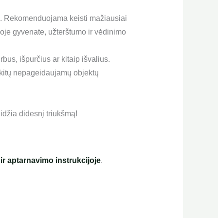
šimą. Rekomenduojama keisti mažiausiai
ioje gyvenate, užterštumo ir vėdinimo
us, išpurčius ar kitaip išvalius.
ir kitų nepageidaujamų objektų
idžia didesnį triukšmą!
r aptarnavimo instrukcijoje
.