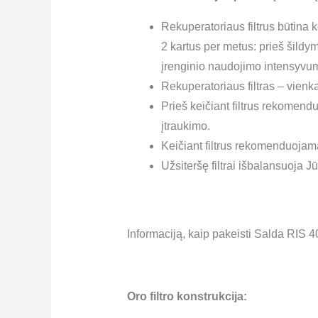
Rekuperatoriaus filtrus būtina k
2 kartus per metus: prieš šildy
įrenginio naudojimo intensyvu
Rekuperatoriaus filtras – vienk
Prieš keičiant filtrus rekomend
įtraukimo.
Keičiant filtrus rekomenduojama 
Užsiteršę filtrai išbalansuoja 
Informaciją, kaip pakeisti Salda RIS 4
Oro filtro konstrukcija: