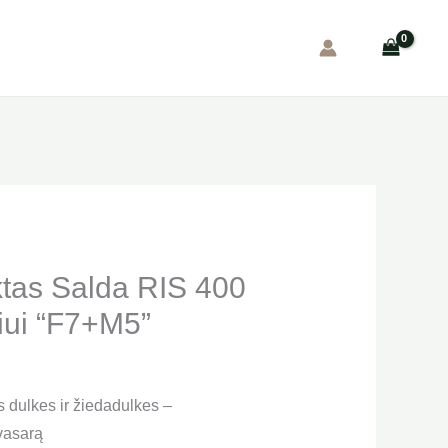
ktas Salda RIS 400
iui “F7+M5”
 dulkes ir žiedadulkes –
 vasarą