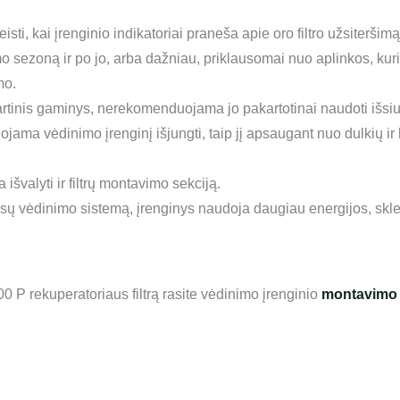
eisti, kai įrenginio indikatoriai praneša apie oro filtro užsiter
mo sezoną ir po jo, arba dažniau, priklausomai nuo aplinkos, kur
mo.
artinis gaminys, nerekomenduojama jo pakartotinai naudoti išsiurb
uojama vėdinimo įrenginį išjungti, taip jį apsaugant nuo dulkių 
išvalyti ir filtrų montavimo sekciją.
Jūsų vėdinimo sistemą, įrenginys naudoja daugiau energijos, skle
00 P rekuperatoriaus filtrą rasite vėdinimo įrenginio
montavimo i