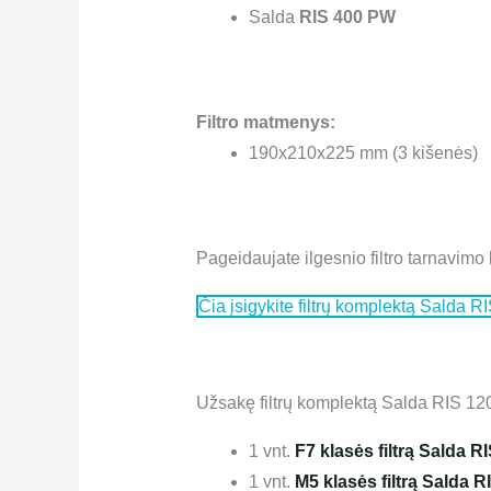
Salda
RIS 400 PW
Filtro matmenys:
190x210x225 mm (3 kišenės)
Pageidaujate ilgesnio filtro tarnavimo 
Čia įsigykite filtrų komplektą Salda
Užsakę filtrų komplektą Salda RIS 12
1 vnt.
F7 klasės filtrą Salda R
1 vnt.
M5 klasės filtrą Salda R