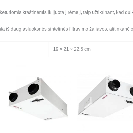
eturiomis kraštinėmis įklijuota į rėmelį, taip užtikrinant, kad dul
a iš daugiasluoksnės sintetinės filtravimo žaliavos, atitinkanč
19 × 21 × 22.5 cm