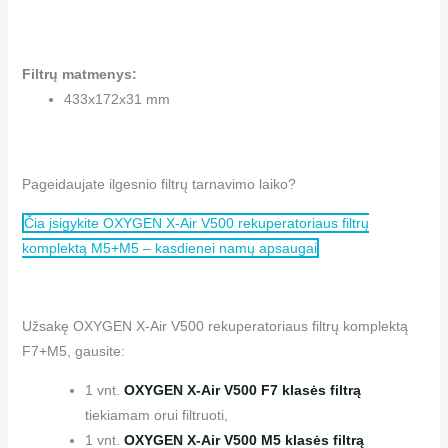
Filtrų matmenys:
433x172x31 mm
Pageidaujate ilgesnio filtrų tarnavimo laiko?
Čia įsigykite OXYGEN X-Air V500 rekuperatoriaus filtrų
komplektą M5+M5 – kasdienei namų apsaugai
Užsakę OXYGEN X-Air V500 rekuperatoriaus filtrų komplektą
F7+M5, gausite:
1 vnt.
OXYGEN X-Air V500 F7 klasės filtrą
tiekiamam orui filtruoti,
1 vnt.
OXYGEN X-Air V500 M5 klasės filtrą