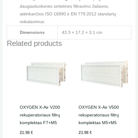
daugiasluoksnės sintetinės filtravimo žaliavos,
atitinkančios ISO 16890 ir EN 779:2012 standartų
reikalavimus.
Dimensions
43.3 × 17.2 × 3.1 cm
Related products
OXYGEN X-Air V200
OXYGEN X-Air V500
rekuperatoriaus filtrų
rekuperatoriaus filtrų
komplektas F7+M5
komplektas M5+M5
21.98
€
23.98
€