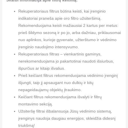
Svarbi informacija apie filtrų keitimą:
Rekuperatoriaus filtrus būtina keisti, kai įrenginio
indikatoriai praneša apie oro filtro užsiteršimą.
Rekomenduojama keisti mažiausiai 2 kartus per metus:
prieš šildymo sezoną ir po jo, arba dažniau, priklausomai
nuo aplinkos, kurioje gyvenate, užterštumo ir vėdinimo
įrenginio naudojimo intensyvumo.
Rekuperatoriaus filtras – vienkartinis gaminys,
nerekomenduojama jo pakartotinai naudoti išsiurbus,
išpurčius ar kitaip išvalius.
Prieš keičiant filtrus rekomenduojama vėdinimo įrenginį
išjungti, taip jį apsaugant nuo dulkių ir kitų
nepageidaujamų objektų įtraukimo.
Keičiant filtrus rekomenduojama išvalyti ir filtrų
montavimo sekciją.
Užsiteršę filtrai išbalansuoja Jūsų vėdinimo sistemą,
įrenginys naudoja daugiau energijos, skleidžia didesnį
triukšmą!