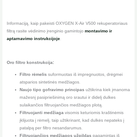
Informaciją, kaip pakeisti OXYGEN X-Air V500 rekuperatoriaus
filtrą rasite vėdinimo įrenginio gamintojo
montavimo ir
aptarnavimo instrukcijoje
.
Oro filtro konstrukcija:
Filtro rėmelis
suformuotas iš impregnuotos, drėgmei
atsparios sintetinės medžiagos.
Naujo tipo gofravimo principas
užtikrina kiek įmanoma
mažesnį pasipriešinimą oro srautui ir didelį dulkes
sulaikančios filtruojančios medžiagos plotą.
Filtruojanti medžiaga
visomis keturiomis kraštinėmis
įklijuota į rėmelį, taip užtikrinant, kad dulkės nepateks į
patalpą per filtro nesandarumus.
Filtruojančios medžiagos užpildas
pagamintas iš