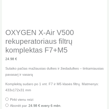
OXYGEN X-Air V500
rekuperatoriaus filtrų
komplektas F7+M5
24.98
€
Sulaiko pačias mažiausias dulkes ir žiedadulkes – tinkamiausias
pavasarį ir vasarą
Komplektą sudaro po 1 vnt. F7 ir M5 klasės filtrų. Matmenys:
433x172x31 mm
Pirkt vienu reizi
Abonēt par
24.98
€
every 6 mēn.