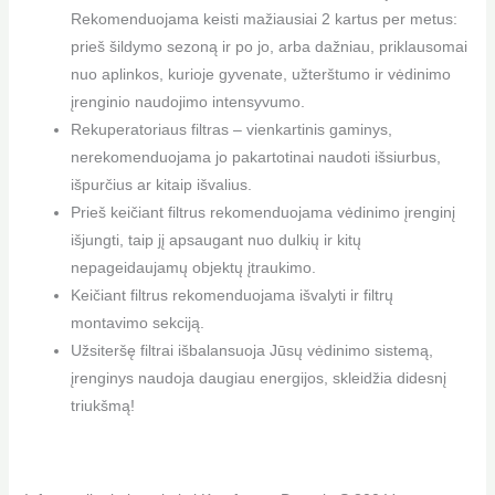
Rekomenduojama keisti mažiausiai 2 kartus per metus:
prieš šildymo sezoną ir po jo, arba dažniau, priklausomai
nuo aplinkos, kurioje gyvenate, užterštumo ir vėdinimo
įrenginio naudojimo intensyvumo.
Rekuperatoriaus filtras – vienkartinis gaminys,
nerekomenduojama jo pakartotinai naudoti išsiurbus,
išpurčius ar kitaip išvalius.
Prieš keičiant filtrus rekomenduojama vėdinimo įrenginį
išjungti, taip jį apsaugant nuo dulkių ir kitų
nepageidaujamų objektų įtraukimo.
Keičiant filtrus rekomenduojama išvalyti ir filtrų
montavimo sekciją.
Užsiteršę filtrai išbalansuoja Jūsų vėdinimo sistemą,
įrenginys naudoja daugiau energijos, skleidžia didesnį
triukšmą!