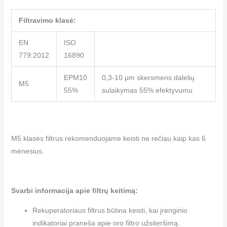
Filtravimo klasė:
EN
ISO
779:2012
16890
EPM10
0,3-10 µm skersmens dalelių
M5
55%
sulaikymas 55% efektyvumu
M5 klasės filtrus rekomenduojame keisti ne rečiau kaip kas 6
mėnesius.
Svarbi informacija apie filtrų keitimą:
Rekuperatoriaus filtrus būtina keisti, kai įrenginio
indikatoriai praneša apie oro filtro užsiteršimą.