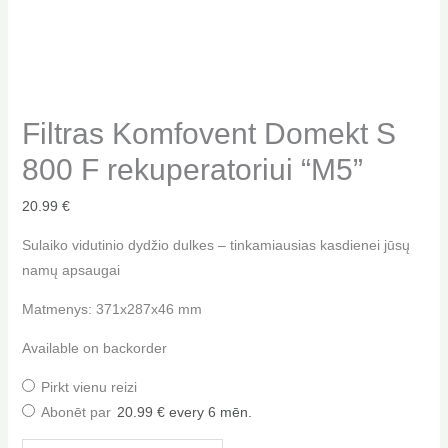
Filtras Komfovent Domekt S
800 F rekuperatoriui “M5”
20.99
€
Sulaiko vidutinio dydžio dulkes – tinkamiausias kasdienei jūsų
namų apsaugai
Matmenys: 371x287x46 mm
Available on backorder
Pirkt vienu reizi
Abonēt par
20.99
€
every 6 mēn.