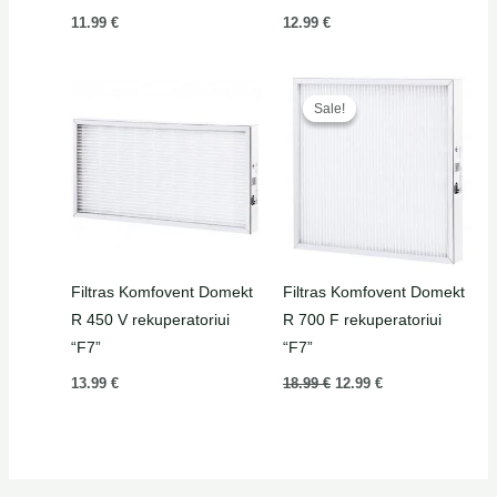
11.99
€
12.99
€
Original
Current
price
price
Sale!
Sale!
was:
is:
18.99 €.
12.99 €.
Filtras Komfovent Domekt
Filtras Komfovent Domekt
R 450 V rekuperatoriui
R 700 F rekuperatoriui
“F7”
“F7”
13.99
€
18.99
€
12.99
€