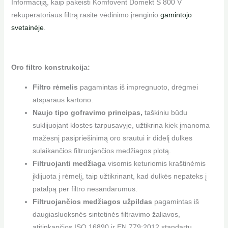
Informaciją, kaip pakeisti Komfovent Domekt S 800 V
rekuperatoriaus filtrą rasite vėdinimo įrenginio
gamintojo
svetainėje
.
Oro filtro konstrukcija:
Filtro rėmelis
pagamintas iš impregnuoto, drėgmei
atsparaus kartono.
Naujo tipo gofravimo principas,
taškiniu būdu
suklijuojant klostes tarpusavyje, užtikrina kiek įmanoma
mažesnį pasipriešinimą oro srautui ir didelį dulkes
sulaikančios filtruojančios medžiagos plotą.
Filtruojanti medžiaga
visomis keturiomis kraštinėmis
įklijuota į rėmelį, taip užtikrinant, kad dulkės nepateks į
patalpą per filtro nesandarumus.
Filtruojančios medžiagos užpildas
pagamintas iš
daugiasluoksnės sintetinės filtravimo žaliavos,
atitinkančios ISO 16890 ir EN 779:2012 standartų