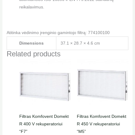
reikalavimus.
Atitinka vėdinimo įrenginio gamintojo filtrą: 774100100
Dimensions
37.1 × 28.7 × 4.6 cm
Related products
Filtras Komfovent Domekt
Filtras Komfovent Domekt
R 400 V rekuperatoriui
R 450 V rekuperatoriui
“F7”
“M5”