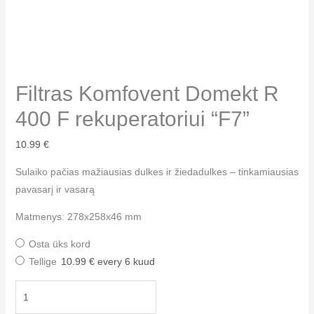
Filtras Komfovent Domekt R
400 F rekuperatoriui “F7”
10.99
€
Sulaiko pačias mažiausias dulkes ir žiedadulkes – tinkamiausias
pavasarį ir vasarą
Matmenys: 278x258x46 mm
Osta üks kord
Tellige
10.99
€
every 6 kuud