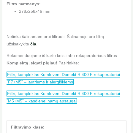
Filtro matmenys:
278x258x46 mm
Netinka šalinamam orui filtruoti! Šalinamojo oro filtrą
užsisakykite
čia
.
Rekomenduojame iš karto keisti abu rekuperatoriaus filtrus.
Komplektą įsigyti pigiau!
Pasirinkite:
Filtrų komplektas Komfovent Domekt R 400 F rekuperatoriui
“F7+M5” – jautriems ir alergiškiems
Filtrų komplektas Komfovent Domekt R 400 F rekuperatoriui
“M5+M5” – kasdienei namų apsaugai
Filtravimo klasė: