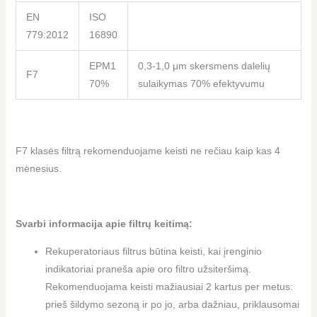
EN
ISO
779:2012
16890
EPM1
0,3-1,0 μm skersmens dalelių
F7
70%
sulaikymas 70% efektyvumu
F7 klasės filtrą rekomenduojame keisti ne rečiau kaip kas 4
mėnesius.
Svarbi informacija apie filtrų keitimą:
Rekuperatoriaus filtrus būtina keisti, kai įrenginio
indikatoriai praneša apie oro filtro užsiteršimą.
Rekomenduojama keisti mažiausiai 2 kartus per metus:
prieš šildymo sezoną ir po jo, arba dažniau, priklausomai