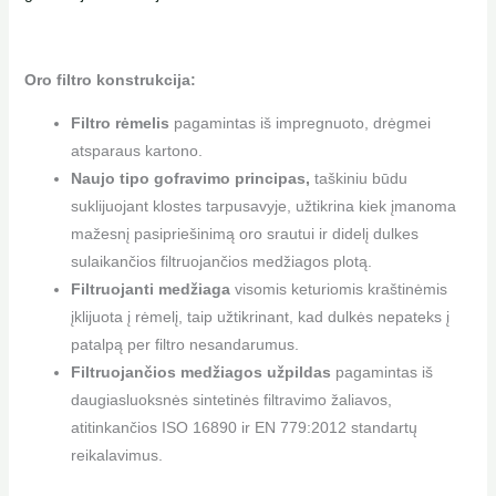
Oro filtro konstrukcija:
Filtro rėmelis
pagamintas iš impregnuoto, drėgmei
atsparaus kartono.
Naujo tipo gofravimo principas,
taškiniu būdu
suklijuojant klostes tarpusavyje, užtikrina kiek įmanoma
mažesnį pasipriešinimą oro srautui ir didelį dulkes
sulaikančios filtruojančios medžiagos plotą.
Filtruojanti medžiaga
visomis keturiomis kraštinėmis
įklijuota į rėmelį, taip užtikrinant, kad dulkės nepateks į
patalpą per filtro nesandarumus.
Filtruojančios medžiagos užpildas
pagamintas iš
daugiasluoksnės sintetinės filtravimo žaliavos,
atitinkančios ISO 16890 ir EN 779:2012 standartų
reikalavimus.