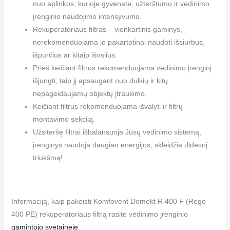
nuo aplinkos, kurioje gyvenate, užterštumo ir vėdinimo
įrenginio naudojimo intensyvumo.
Rekuperatoriaus filtras – vienkartinis gaminys,
nerekomenduojama jo pakartotinai naudoti išsiurbus,
išpurčius ar kitaip išvalius.
Prieš keičiant filtrus rekomenduojama vėdinimo įrenginį
išjungti, taip jį apsaugant nuo dulkių ir kitų
nepageidaujamų objektų įtraukimo.
Keičiant filtrus rekomenduojama išvalyti ir filtrų
montavimo sekciją.
Užsiteršę filtrai išbalansuoja Jūsų vėdinimo sistemą,
įrenginys naudoja daugiau energijos, skleidžia didesnį
triukšmą!
Informaciją, kaip pakeisti Komfovent Domekt R 400 F (Rego
400 PE) rekuperatoriaus filtrą rasite vėdinimo įrenginio
gamintojo svetainėje
.