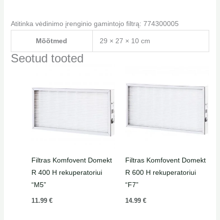
Atitinka vėdinimo įrenginio gamintojo filtrą: 774300005
Mõõtmed
29 × 27 × 10 cm
Seotud tooted
Filtras Komfovent Domekt
Filtras Komfovent Domekt
R 400 H rekuperatoriui
R 600 H rekuperatoriui
“M5”
“F7”
11.99
€
14.99
€