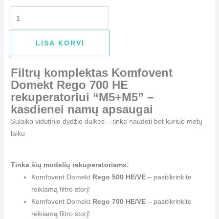
LISA KORVI
Filtrų komplektas Komfovent
Domekt Rego 700 HE
rekuperatoriui “M5+M5” –
kasdienei namų apsaugai
Sulaiko vidutinio dydžio dulkes – tinka naudoti bet kuriuo metų
laiku
Tinka šių modelių rekuperatoriams:
Komfovent Domekt
Rego 500 HE/VE
– pasitikrinkite
reikiamą filtro storį!
Komfovent Domekt
Rego 700 HE/VE
– pasitikrinkite
reikiamą filtro storį!