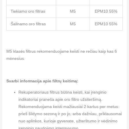
Tiekiamo oro filtras
M5
EPM10 55%
Šalinamo oro filtras
M5
EPM10 55%
M5 klasės filtrus rekomenduojame keisti ne rečiau kaip kas 6
mėnesius.
Svarbi informacija apie filtrų keitimą:
Rekuperatoriaus filtrus būtina keisti, kai įrenginio
indikatoriai praneša apie oro filtro užsiteršimą.
Rekomenduojama keisti mažiausiai 2 kartus per metus:
prieš šildymo sezoną ir po jo, arba dažniau, priklausomai
nuo aplinkos, kurioje gyvenate, užterštumo ir vėdinimo
įrenginio naudojimo intensyvumo.