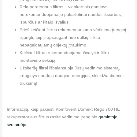
Rekuperatoriaus filtras – vienkartinis gaminys,
nerekomenduojama jo pakartotinai naudoti išsiurbus,
išpurčius ar kitaip išvalius.
Prieš keičiant filtrus rekomenduojama vėdinimo įrenginį
išjungti, taip jį apsaugant nuo dulkių ir kitų
nepageidaujamų objektų įtraukimo.
Keičiant filtrus rekomenduojama išvalyti ir filtrų
montavimo sekciją.
Užsiteršę filtrai išbalansuoja Jūsų vėdinimo sistemą,
įrenginys naudoja daugiau energijos, skleidžia didesnį
triukšmą!
Informaciją, kaip pakeisti Komfovent Domekt Rego 700 HE
rekuperatoriaus filtrus rasite vėdinimo įrenginio
gamintojo
svetainėje
.