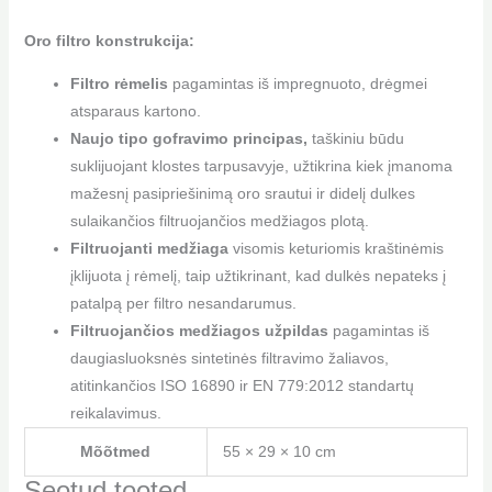
Oro filtro konstrukcija:
Filtro rėmelis
pagamintas iš impregnuoto, drėgmei
atsparaus kartono.
Naujo tipo gofravimo principas,
taškiniu būdu
suklijuojant klostes tarpusavyje, užtikrina kiek įmanoma
mažesnį pasipriešinimą oro srautui ir didelį dulkes
sulaikančios filtruojančios medžiagos plotą.
Filtruojanti medžiaga
visomis keturiomis kraštinėmis
įklijuota į rėmelį, taip užtikrinant, kad dulkės nepateks į
patalpą per filtro nesandarumus.
Filtruojančios medžiagos užpildas
pagamintas iš
daugiasluoksnės sintetinės filtravimo žaliavos,
atitinkančios ISO 16890 ir EN 779:2012 standartų
reikalavimus.
Mõõtmed
55 × 29 × 10 cm
Seotud tooted