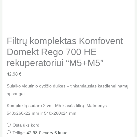
Filtrų komplektas Komfovent
Domekt Rego 700 HE
rekuperatoriui “M5+M5”
42.98
€
Sulaiko vidutinio dydžio dulkes – tinkamiausias kasdienei namų
apsaugai
Komplektą sudaro 2 vnt. M5 klasės filtrų. Matmenys:
540x260x22 mm ir 540x260x24 mm
Osta üks kord
Tellige
42.98
€
every 6 kuud