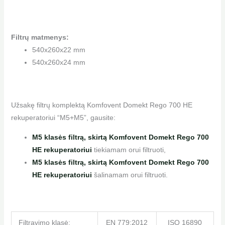
Filtrų matmenys:
540x260x22 mm
540x260x24 mm
Užsakę filtrų komplektą Komfovent Domekt Rego 700 HE
rekuperatoriui “M5+M5”, gausite:
M5 klasės filtr
ą, skirtą Komfovent Domekt Rego 700
HE rekuperatoriui
tiekiamam orui filtruoti,
M5 klasės filtr
ą, skirtą Komfovent Domekt Rego 700
HE rekuperatoriui
šalinamam orui filtruoti.
Filtravimo klasė:
EN 779:2012
ISO 16890