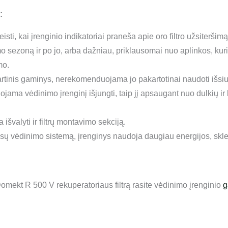
:
eisti, kai įrenginio indikatoriai praneša apie oro filtro užsiter
mo sezoną ir po jo, arba dažniau, priklausomai nuo aplinkos, kur
mo.
artinis gaminys, nerekomenduojama jo pakartotinai naudoti išsiurb
uojama vėdinimo įrenginį išjungti, taip jį apsaugant nuo dulkių 
išvalyti ir filtrų montavimo sekciją.
Jūsų vėdinimo sistemą, įrenginys naudoja daugiau energijos, skle
omekt R 500 V rekuperatoriaus filtrą rasite vėdinimo įrenginio
g