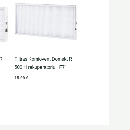
 R
Filtras Komfovent Domekt R
500 H rekuperatoriui “F7”
15.99
€