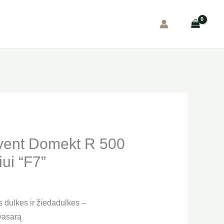
ovent Domekt R 500
iui “F7”
 dulkes ir žiedadulkes –
 vasarą