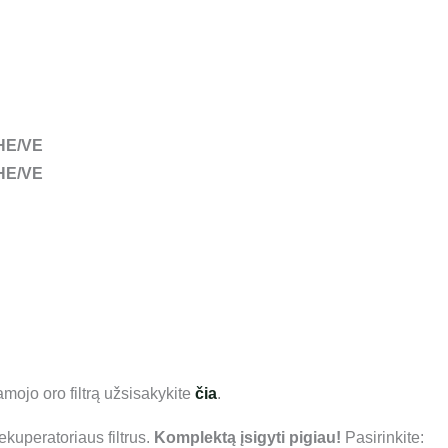
HE/VE
HE/VE
amojo oro filtrą užsisakykite
čia
.
kuperatoriaus filtrus.
Komplektą įsigyti pigiau!
Pasirinkite: