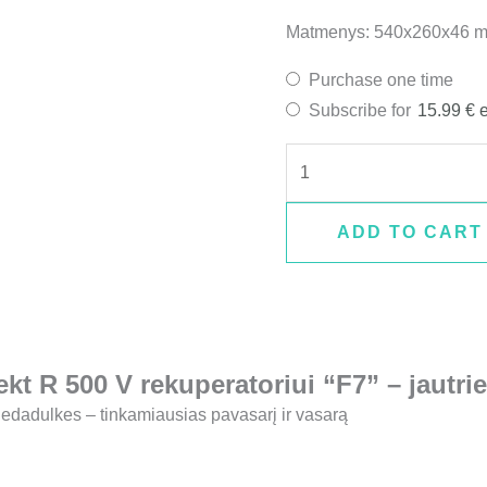
Matmenys: 540x260x46 
Purchase one time
Subscribe for
15.99
€
ADD TO CART
t R 500 V rekuperatoriui “F7” – jautrie
iedadulkes – tinkamiausias pavasarį ir vasarą