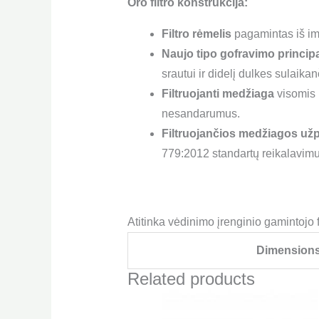
Oro filtro konstrukcija:
Filtro rėmelis
pagamintas iš im
Naujo tipo gofravimo princip
srautui ir didelį dulkes sulaika
Filtruojanti medžiaga
visomis k
nesandarumus.
Filtruojančios medžiagos užp
779:2012 standartų reikalavimu
Atitinka vėdinimo įrenginio gamintojo 
Dimension
Related products