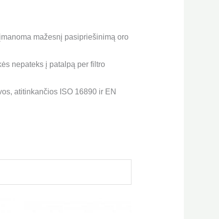
ek įmanoma mažesnį pasipriešinimą oro
kės nepateks į patalpą per filtro
vos, atitinkančios ISO 16890 ir EN