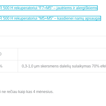
 500 H rekuperatoriui “F7+M5” – jautriems ir alergiškiems
R 500 H rekuperatoriui “M5+M5” – kasdienei namų apsaugai
0
%
0,3-1,0 μm skersmens dalelių sulaikymas 70% ef
i ne rečiau kaip kas 4 mėnesius.