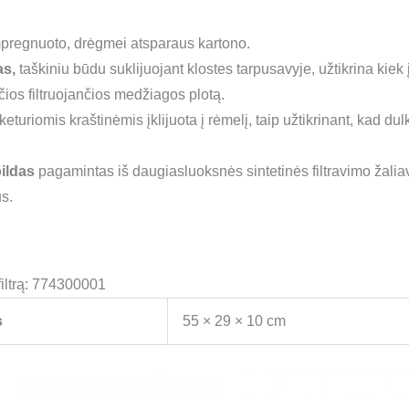
pregnuoto, drėgmei atsparaus kartono.
as,
taškiniu būdu suklijuojant klostes tarpusavyje, užtikrina ki
nčios filtruojančios medžiagos plotą.
eturiomis kraštinėmis įklijuota į rėmelį, taip užtikrinant, kad dul
ildas
pagamintas iš daugiasluoksnės sintetinės filtravimo žalia
s.
filtrą: 774300001
s
55 × 29 × 10 cm