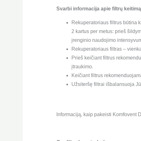
Svarbi informacija apie filtrų keitimą
Rekuperatoriaus filtrus būtina k
2 kartus per metus: prieš šildy
įrenginio naudojimo intensyvu
Rekuperatoriaus filtras – vienk
Prieš keičiant filtrus rekomend
įtraukimo.
Keičiant filtrus rekomenduojama 
Užsiteršę filtrai išbalansuoja 
Informaciją, kaip pakeisti Komfovent D