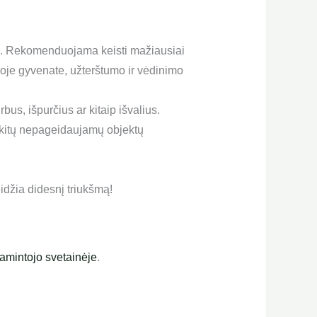
šimą. Rekomenduojama keisti mažiausiai
ioje gyvenate, užterštumo ir vėdinimo
us, išpurčius ar kitaip išvalius.
ir kitų nepageidaujamų objektų
idžia didesnį triukšmą!
amintojo svetainėje
.