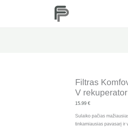
Filtras
Komfovent
Domekt
R
500
V
rekuperatoriui
"F7"
quantity
Filtras Komf
V rekuperator
15.99
€
Sulaiko pačias mažiausias
tinkamiausias pavasarį ir